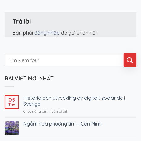
Trả lời
Bạn phải
đăng nhập
để gửi phản hồi.
BÀI VIẾT MỚI NHẤT
Historia och utveckling av digitalt spelande i
05
Sverige
Th6
ở
Chức năng bình luận bị tắt
Historia
och
Ngắm hoa phượng tím – Côn Minh
utveckling
av
digitalt