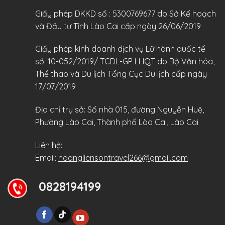
Giấy phép DKKD số : 5300769677 do Sở Kế hoạch
và Đầu tư Tỉnh Lào Cai cấp ngày 26/06/2019
Giấy phép kinh doanh dịch vụ Lữ hành quốc tế
số: 10-052/2019/ TCDL-GP LHQT do Bộ Văn hóa,
Thể thao và Du lịch Tổng Cục Du lịch cấp ngày
17/07/2019
Địa chỉ trụ sở: Số nhà 015, đường Nguyễn Huệ,
Phường Lào Cai, Thành phố Lào Cai, Lào Cai
Liên hệ:
Email:
hoangliensontravel266@gmail.com
0828194199