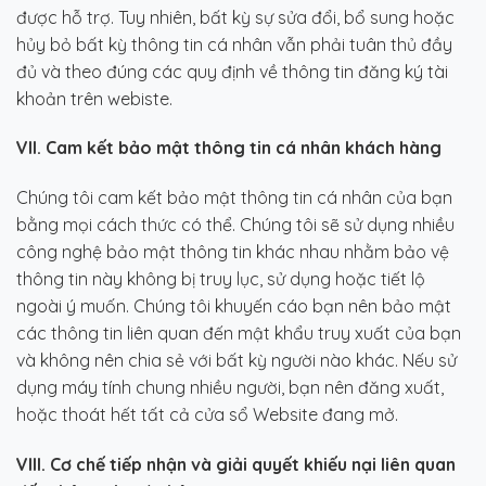
được hỗ trợ. Tuy nhiên, bất kỳ sự sửa đổi, bổ sung hoặc
hủy bỏ bất kỳ thông tin cá nhân vẫn phải tuân thủ đầy
đủ và theo đúng các quy định về thông tin đăng ký tài
khoản trên webiste.
V
I
I. Cam kết bảo mật thông tin cá nhân
khách hàng
Chúng tôi cam kết bảo mật thông tin cá nhân của bạn
bằng mọi cách thức có thể. Chúng tôi sẽ sử dụng nhiều
công nghệ bảo mật thông tin khác nhau nhằm bảo vệ
thông tin này không bị truy lục, sử dụng hoặc tiết lộ
ngoài ý muốn. Chúng tôi khuyến cáo bạn nên bảo mật
các thông tin liên quan đến mật khẩu truy xuất của bạn
và không nên chia sẻ với bất kỳ người nào khác. Nếu sử
dụng máy tính chung nhiều người, bạn nên đăng xuất,
hoặc thoát hết tất cả cửa sổ Website đang mở.
VI
I
I. Cơ chế tiếp nhận và giải quyết khiếu nại liên quan