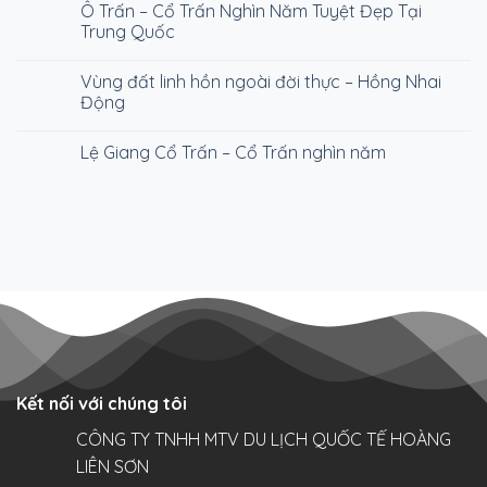
Ô Trấn – Cổ Trấn Nghìn Năm Tuyệt Đẹp Tại
spelande
i
Trung Quốc
Sverige
Vùng đất linh hồn ngoài đời thực – Hồng Nhai
Động
Lệ Giang Cổ Trấn – Cổ Trấn nghìn năm
Kết nối với chúng tôi
CÔNG TY TNHH MTV DU LỊCH QUỐC TẾ HOÀNG
LIÊN SƠN