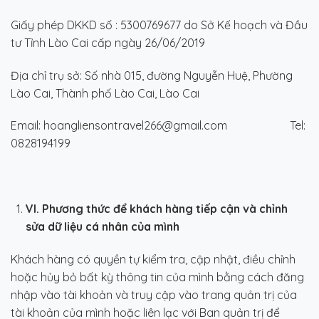
Giấy phép DKKD số : 5300769677 do Sở Kế hoạch và Đầu
tư Tỉnh Lào Cai cấp ngày 26/06/2019
Địa chỉ trụ sở: Số nhà 015, đường Nguyễn Huệ, Phường
Lào Cai, Thành phố Lào Cai, Lào Cai
Email: hoangliensontravel266@gmail.com Tel:
0828194199
V
I
. Phương thức để
khách hàng
tiếp cận và chỉnh
sửa dữ liệu cá nhân của mình
Khách hàng có quyền tự kiểm tra, cập nhật, điều chỉnh
hoặc hủy bỏ bất kỳ thông tin của mình bằng cách đăng
nhập vào tài khoản và truy cập vào trang quản trị của
tài khoản của mình hoặc liên lạc với Ban quản trị để