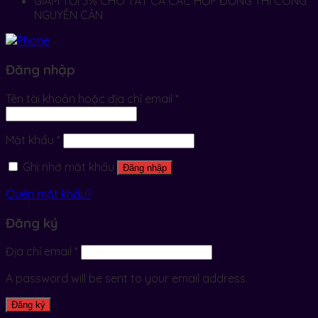
GIẢM TỚI 3% CHO TẤT CẢ CÁC HỢP ĐỒNG THI CÔNG
NGUYÊN CĂN
Đăng nhập
Tên tài khoản hoặc địa chỉ email
*
Mật khẩu
*
Ghi nhớ mật khẩu
Đăng nhập
Quên mật khẩu?
Đăng ký
Địa chỉ email
*
A password will be sent to your email address.
Đăng ký