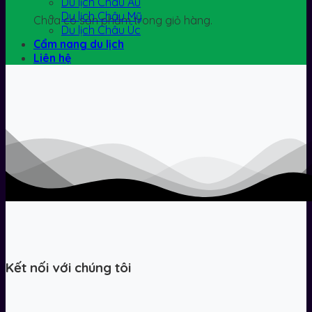
Du lịch Châu Âu
Du lịch Châu Mỹ
Chưa có sản phẩm trong giỏ hàng.
Du lịch Châu Úc
Cẩm nang du lịch
Liên hệ
Kết nối với chúng tôi