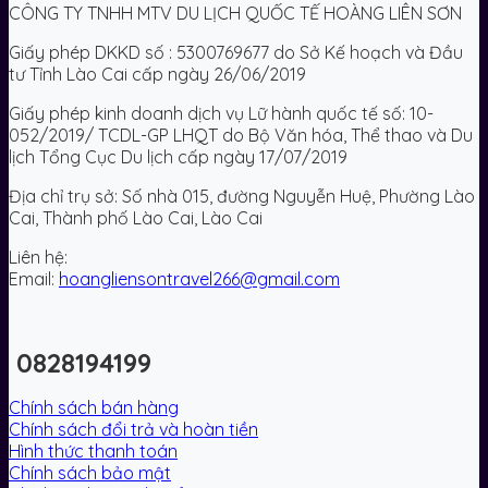
CÔNG TY TNHH MTV DU LỊCH QUỐC TẾ HOÀNG LIÊN SƠN
Giấy phép DKKD số : 5300769677 do Sở Kế hoạch và Đầu
tư Tỉnh Lào Cai cấp ngày 26/06/2019
Giấy phép kinh doanh dịch vụ Lữ hành quốc tế số: 10-
052/2019/ TCDL-GP LHQT do Bộ Văn hóa, Thể thao và Du
lịch Tổng Cục Du lịch cấp ngày 17/07/2019
Địa chỉ trụ sở: Số nhà 015, đường Nguyễn Huệ, Phường Lào
Cai, Thành phố Lào Cai, Lào Cai
Liên hệ:
Email:
hoangliensontravel266@gmail.com
0828194199
Chính sách bán hàng
Chính sách đổi trả và hoàn tiền
Hình thức thanh toán
Chính sách bảo mật