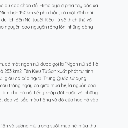
Mặc dù các chân đồi Himalaya ở phía tây bắc xa
 Minh hơn 150km về phía bắc, có một đỉnh núi
 lịch đến Núi tuyết Kiệu Tử sẽ thích thú với
hảo nguyên cao nguyên rộng lớn, những dòng
, có một ngọn núi được gọi là “Ngọn núi số 1 ở
là 253 km2. Tên Kiệu Tử Sơn xuất phát từ hình
iới giàu có của người Trung Quốc sử dụng
có màu trắng ngay cả giữa mùa hè, là nguồn của
y làm cho nó nổi tiếng khắp đất nước với những
ệt đẹp với sắc màu hồng và đỏ của hoa nở vào
bí ẩn và sương mù trong suốt mùa hè. mùa thu