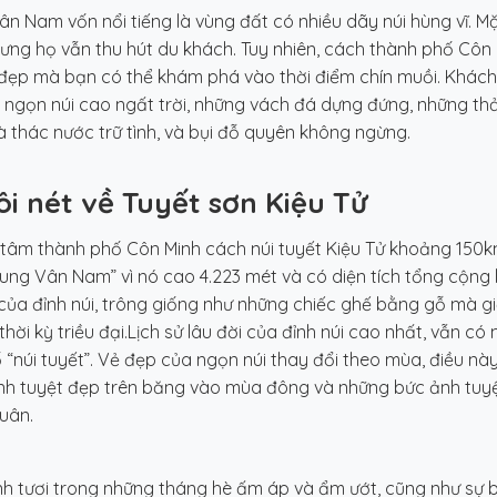
ân Nam vốn nổi tiếng là vùng đất có nhiều dãy núi hùng vĩ. 
hưng họ vẫn thu hút du khách. Tuy nhiên, cách thành phố Côn
đẹp mà bạn có thể khám phá vào thời điểm chín muồi. Khách du
 ngọn núi cao ngất trời, những vách đá dựng đứng, những t
à thác nước trữ tình, và bụi đỗ quyên không ngừng.
Đôi nét về Tuyết sơn Kiệu Tử
tâm thành phố Côn Minh cách núi tuyết Kiệu Tử khoảng 150km
rung Vân Nam” vì nó cao 4.223 mét và có diện tích tổng cộng 
của đỉnh núi, trông giống như những chiếc ghế bằng gỗ mà g
thời kỳ triều đại.Lịch sử lâu đời của đỉnh núi cao nhất, vẫn 
 “núi tuyết”. Vẻ đẹp của ngọn núi thay đổi theo mùa, điều nà
nh tuyệt đẹp trên băng vào mùa đông và những bức ảnh tuy
uân.
nh tươi trong những tháng hè ấm áp và ẩm ướt, cũng như sự 