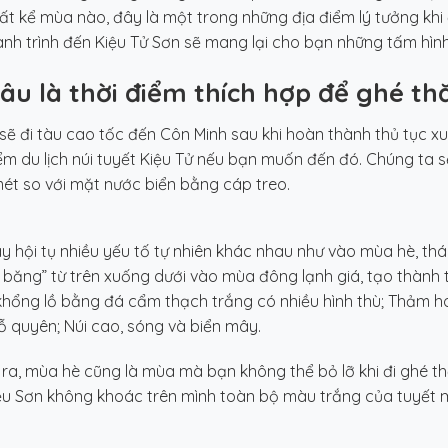
ất kể mùa nào, đây là một trong những địa điểm lý tưởng khi 
ành trình đến Kiệu Tử Sơn sẽ mang lại cho bạn những tấm hình
Đâu là thời điểm thích hợp để ghé t
ẽ đi tàu cao tốc đến Côn Minh sau khi hoàn thành thủ tục xu
ểm du lịch núi tuyết Kiệu Tử nếu bạn muốn đến đó. Chúng ta
ét so với mặt nước biển bằng cáp treo.
y hội tụ nhiều yếu tố tự nhiên khác nhau như vào mùa hè, th
 băng” từ trên xuống dưới vào mùa đông lạnh giá, tạo thành
khổng lồ bằng đá cẩm thạch trắng có nhiều hình thù; Thảm ho
ỗ quyên; Núi cao, sóng và biển mây.
ra, mùa hè cũng là mùa mà bạn không thể bỏ lỡ khi đi ghé th
iệu Sơn không khoác trên mình toàn bộ màu trắng của tuyết 