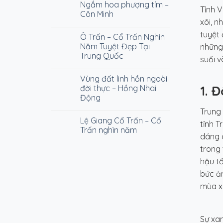
och
Ngắm hoa phượng tím –
Tỉnh V
utveckling
Côn Minh
av
xôi, n
digitalt
tuyệt 
Ô Trấn – Cổ Trấn Nghìn
spelande
i
Năm Tuyệt Đẹp Tại
những
Sverige
Trung Quốc
suối v
Vùng đất linh hồn ngoài
1. 
đời thực – Hồng Nhai
Động
Trung 
Lệ Giang Cổ Trấn – Cổ
tỉnh T
Trấn nghìn năm
dáng 
trong 
hậu tố
bức ả
mùa x
Sự xa