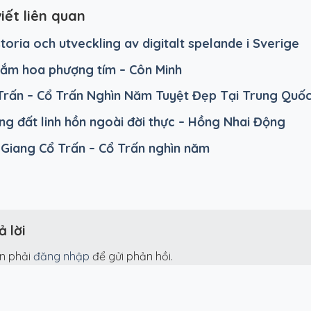
viết liên quan
storia och utveckling av digitalt spelande i Sverige
ắm hoa phượng tím – Côn Minh
Trấn – Cổ Trấn Nghìn Năm Tuyệt Đẹp Tại Trung Quố
ng đất linh hồn ngoài đời thực – Hồng Nhai Động
 Giang Cổ Trấn – Cổ Trấn nghìn năm
ả lời
n phải
đăng nhập
để gửi phản hồi.