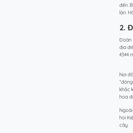
đến. B
lặn. H
2. 
Đoàn s
địa đi
4344 m
Nơi đâ
“đóng
khắc 
hoa đ
Ngoài 
hoi K
cây.