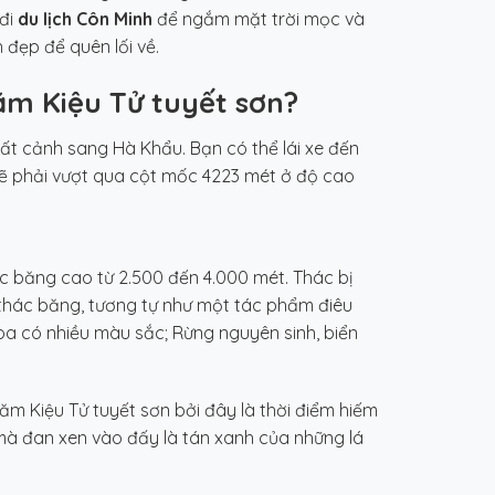
đi
du lịch Côn Minh
để ngắm mặt trời mọc và
 đẹp để quên lối về.
hăm Kiệu Tử tuyết sơn?
ất cảnh sang Hà Khẩu. Bạn có thể lái xe đến
 sẽ phải vượt qua cột mốc 4223 mét ở độ cao
ác băng cao từ 2.500 đến 4.000 mét. Thác bị
 thác băng, tương tự như một tác phẩm điêu
a có nhiều màu sắc; Rừng nguyên sinh, biển
ăm Kiệu Tử tuyết sơn bởi đây là thời điểm hiếm
mà đan xen vào đấy là tán xanh của những lá