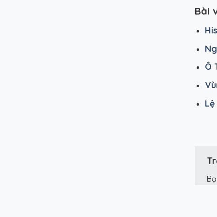
Bài 
Hi
Ng
Ô 
Vù
Lệ
Tr
Bạ