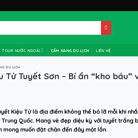
TOUR NƯỚC NGOÀI
CẨM NANG DU LỊCH
LIÊN HỆ
NG DU LỊCH
u Tử Tuyết Sơn – Bí ẩn “kho báu”
uyết Kiệu Tử là địa điểm không thể bỏ lỡ mỗi khi 
 Trung Quốc. Mang vẻ đẹp diệu kỳ với tuyết trắng 
h mong muốn đặt chân đến đây một lần.