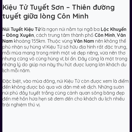
Kiệu Tử Tuyết Sơn – Thiên đường
tuyết giữa lòng Côn Minh
Núi Tuyết Kiệu Tử
là ngọn núi nằm tại ngã ba
Lộc Khuyến
– Đông Xuyên
, cách trung tâm thành phố
Côn Minh
,
Vân
Nam
khoảng 155km. Thuộc vùng
Vân Nam
nên không thể
phủ nhận sự hùng vĩ Kiệu Tử sở hữu địa hình rất đặc trưng,
mỗi mùa mang trong mình một vẻ đẹp riêng, vừa nên thơ
nhưng cũng vô cùng hùng vĩ, bí ẩn. Đây cũng là một trong
những lý do giúp nơi này thu hút được lượng lớn khách du
lịch mỗi năm.
Đặc biệt, vào mùa đông, núi Kiệu Tử còn được xem là điểm
đến không được bỏ qua với dân mê xê dịch. Những sườn
núi phủ đầy tuyết trắng cùng cảnh quan sông băng đẹp
đến mê hồn hứa hẹn sẽ đem đến cho khách du lịch nhiều
trải nghiệm thú vị.