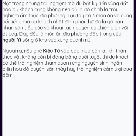
Một trong những trải nghiệm mà dù bất kỳ đến vùng đất
nào du khách cũng không nên bỏ lỡ đó chính là trải
nghiệm ẩm thực địa phương. Tại đây có 3 món ăn vô cùng
nổi tiếng mà du khách nhất định phải thử đó là gà hầm
nhân sâm, lẩu cừu và khoai tây nguyên củ chiên giòn với
ớt cay. Đây đều là món ăn địa phương đặc trưng của
người Yi
sống ở khu vực xung quanh núi
Ngoài ra, nếu ghé
Kiệu Tử
vào các mùa còn lại, khi thảm
thực vật không còn bị đóng băng dưới tuyết thì du khách
có thể trải nghiệm tham quan rừng nguyên sinh, ngắm
biển hoa đỗ quyên, săn mây hay trải nghiệm cắm trại qua
đêm…