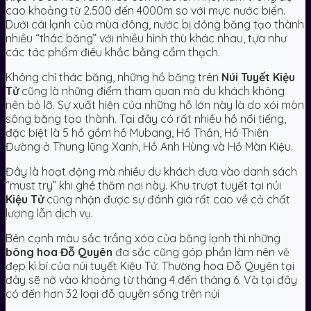
cao khoảng từ 2.500 đến 4000m so với mực nước biển.
Dưới cái lạnh của mùa đông, nước bị đóng băng tạo thành
nhiều “thác băng” với nhiều hình thù khác nhau, tựa như
các tác phẩm điêu khắc bằng cẩm thạch.
Không chỉ thác băng, những hồ băng trên
Núi Tuyết Kiệu
Tử
cũng là những điểm tham quan mà du khách không
nên bỏ lỡ. Sự xuất hiện của những hồ lớn này là do xói mòn
sông băng tạo thành. Tại đây có rất nhiều hồ nổi tiếng,
đặc biệt là 5 hồ gồm hồ Mubang, Hồ Thần, Hồ Thiên
Đường ở Thung lũng Xanh, Hồ Anh Hùng và Hồ Màn Kiệu.
Đây là hoạt động mà nhiều du khách đưa vào danh sách
“must try” khi ghé thăm nơi này. Khu trượt tuyết tại núi
Kiệu Tử
cũng nhận được sự đánh giá rất cao về cả chất
lượng lẫn dịch vụ.
Bên cạnh màu sắc trắng xóa của băng lạnh thì những
bông hoa Đỗ Quyên
đa sắc cũng góp phần làm nên vẻ
đẹp kì bí của núi tuyết Kiệu Tử. Thường hoa Đỗ Quyên tại
đây sẽ nở vào khoảng từ tháng 4 đến tháng 6. Và tại đây
có đến hơn 32 loại đỗ quyên sống trên núi