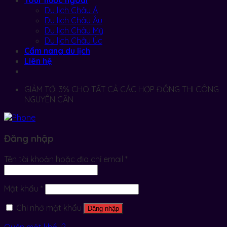
Tour nước ngoài
Du lịch Châu Á
Du lịch Châu Âu
Du lịch Châu Mỹ
Du lịch Châu Úc
Cẩm nang du lịch
Liên hệ
GIẢM TỚI 3% CHO TẤT CẢ CÁC HỢP ĐỒNG THI CÔNG
NGUYÊN CĂN
Đăng nhập
Tên tài khoản hoặc địa chỉ email
*
Mật khẩu
*
Ghi nhớ mật khẩu
Đăng nhập
Quên mật khẩu?