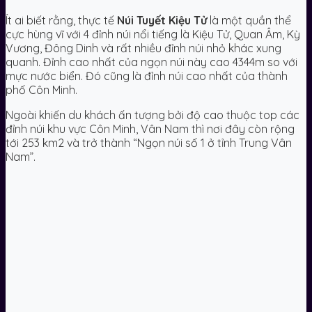
Ít ai biết rằng, thực tế
Núi Tuyết Kiệu Tử
là một quần thể
cực hùng vĩ với 4 đỉnh núi nổi tiếng là Kiệu Tử, Quan Âm, Kỳ
Vương, Đông Dinh và rất nhiều đỉnh núi nhỏ khác xung
quanh. Đỉnh cao nhất của ngọn núi này cao 4344m so với
mực nước biển. Đó cũng là đỉnh núi cao nhất của thành
phố Côn Minh.
Ngoài khiến du khách ấn tượng bởi độ cao thuộc top các
đỉnh núi khu vực Côn Minh, Vân Nam thì nơi đây còn rộng
tới 253 km2 và trở thành “Ngọn núi số 1 ở tỉnh Trung Vân
Nam”.