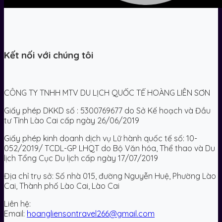
Kết nối với chúng tôi
CÔNG TY TNHH MTV DU LỊCH QUỐC TẾ HOÀNG LIÊN SƠN
Giấy phép DKKD số : 5300769677 do Sở Kế hoạch và Đầu
tư Tỉnh Lào Cai cấp ngày 26/06/2019
Giấy phép kinh doanh dịch vụ Lữ hành quốc tế số: 10-
052/2019/ TCDL-GP LHQT do Bộ Văn hóa, Thể thao và Du
lịch Tổng Cục Du lịch cấp ngày 17/07/2019
Địa chỉ trụ sở: Số nhà 015, đường Nguyễn Huệ, Phường Lào
Cai, Thành phố Lào Cai, Lào Cai
Liên hệ:
Email:
hoangliensontravel266@gmail.com