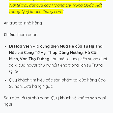
Nơi tế trời, đất của các Hoàng Đế Trung Quốc. Rất
mong Quý khách thông cảm!
Ăn trưa tại nhà hàng.
Chiều:
Tham quan:
Di Hoà Viên
– là
cung điện Mùa Hè của Từ Hy Thái
Hậu
với
Cung Từ Hy, Tháp Dâng Hương, Hồ Côn
Minh, Vạn Thọ Đường
, tận mắt chứng kiến sự ăn chơi
xa xỉ cuả người phụ nữ nổi tiếng trong lịch sử Trung
Quốc.
Quý khách tìm hiểu các sản phẩm tại cửa hàng Cao
Su non, Cửa hàng Ngọc
Sau bữa tối tại nhà hàng, Quý khách về khách sạn nghỉ
ngơi.