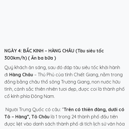
NGÀY 4:
BẮC KINH – HÀNG CHÂU (Tàu siêu tốc
300km/h)
( Ăn ba bữa )
Quý khách ăn sáng, sau đó đáp tàu siêu tốc khởi hành
đi
Hàng Châu
– Thủ Phủ của tỉnh Chiết Giang, nằm trong
đồng bằng châu thổ sông Trường Giang, non nước hữu
tình, cảnh sắc thiên nhiên tươi đẹp, được coi là thành phố
cổ kính phía Đông Nam.
Người Trung Quốc có câu: “
Trên có thiên đàng, dưới có
Tô – Hàng”,
Tô Châu
là 1 trong 24 thành phố đầu tiên
đựợc liệt vào danh sách thành phố di tích lịch sử văn hóa