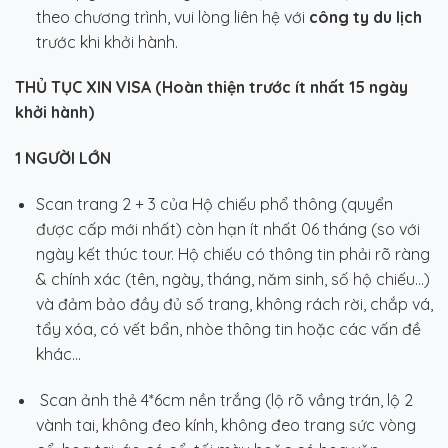
theo chương trình, vui lòng liên hệ với
công ty du lịch
trước khi khởi hành.
THỦ TỤC XIN VISA (Hoàn thiện trước ít nhất 15 ngày
khởi hành)
1 NGƯỜI LỚN
Scan trang 2 + 3 của Hộ chiếu phổ thông (quyển
được cấp mới nhất) còn hạn ít nhất 06 tháng (so với
ngày kết thúc tour. Hộ chiếu có thông tin phải rõ ràng
& chính xác (tên, ngày, tháng, năm sinh, số hộ chiếu…)
và đảm bảo đầy đủ số trang, không rách rời, chắp vá,
tẩy xóa, có vết bẩn, nhòe thông tin hoặc các vấn đề
khác…
Scan ảnh thẻ 4*6cm nền trắng (lộ rõ vầng trán, lộ 2
vành tai, không đeo kính, không đeo trang sức vòng