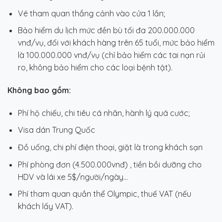
Vé tham quan thắng cảnh vào cửa 1 lần;
Bảo hiểm du lịch mức đền bù tối đa 200.000.000
vnđ/vụ, đối với khách hàng trên 65 tuổi, mức bảo hiểm
là 100.000.000 vnđ/vụ (chỉ bảo hiểm các tai nạn rủi
ro, không bảo hiểm cho các loại bệnh tật).
Không bao gồm:
Phí hộ chiếu, chi tiêu cá nhân, hành lý quá cước;
Visa dán Trung Quốc
Đồ uống, chi phí điện thoại, giặt là trong khách sạn
Phí phòng đơn (4.500.000vnđ) , tiền bồi dưỡng cho
HDV và lái xe 5$/người/ngày…
Phí tham quan quần thể Olympic, thuế VAT (nếu
khách lấy VAT).