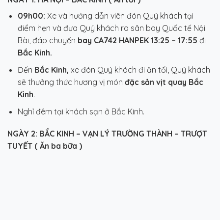
09h00:
Xe và hướng dẫn viên đón Quý khách tại
điểm hẹn và đưa Quý khách ra sân bay Quốc tế Nội
Bài,
đáp chuyến
bay CA742 HANPEK 13:25 – 17:55
đi
Bắc Kinh.
Đến
Bắc Kinh,
xe đón Quý khách đi ăn tối, Quý khách
sẽ thưởng thức hương vị món
đặc sản vịt quay Bắc
Kinh
.
Nghỉ đêm tại khách sạn ở Bắc Kinh.
NGÀY 2: BẮC KINH – VẠN LÝ TRƯỜNG THÀNH – TRƯỢT
TUYẾT
( Ăn ba bữa )