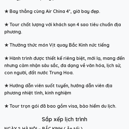
★
Bay thẳng cùng Air China 4*, giờ bay đẹp.
★
Tour chất lượng với khách sạn 4 sao tiêu chuẩn địa
phương.
★
Thưởng thức món Vịt quay Bắc Kinh nức tiếng
★
Hành trình được thiết kế riêng biệt, mới lạ, mang đến
nhưng cảm nhận sâu sắc, đa dạng về văn hóa, lịch sử,
con người, đất nước Trung Hoa.
★
Hướng dẫn viên suốt tuyến, hướng dẫn viên địa
phương nhiệt tình, kinh nghiệm
★
Tour trọn gói đã bao gồm visa, bảo hiểm du lịch.
Sắp xếp lịch trình
NGÀY 1: HÀ NỘI – BẮC KINH ( Ăn tối )