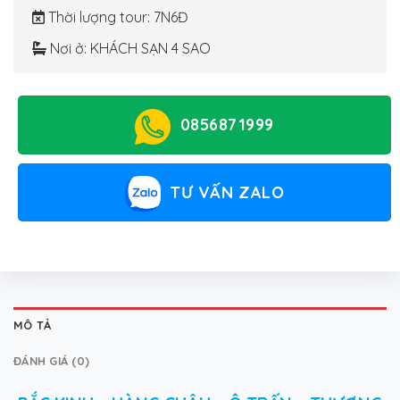
Thời lượng tour
: 7N6Đ
Nơi ở
: KHÁCH SẠN 4 SAO
0856871999
TƯ VẤN ZALO
MÔ TẢ
ĐÁNH GIÁ (0)