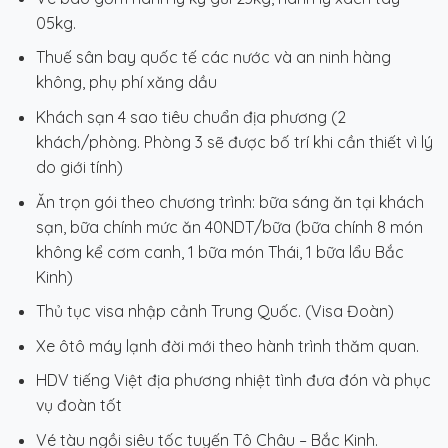
05kg.
Thuế sân bay quốc tế các nước và an ninh hàng
không, phụ phí xăng dầu
Khách sạn 4 sao tiêu chuẩn địa phương (2
khách/phòng.
Phòng 3 sẽ được bố trí khi cần thiết vì lý
do giới tính
)
Ăn trọn gói theo chương trình: bữa sáng ăn tại khách
sạn, bữa chính mức ăn 40NDT/bữa (bữa chính 8 món
không kể cơm canh, 1 bữa món Thái, 1 bữa lẩu Bắc
Kinh)
Thủ tục visa nhập cảnh Trung Quốc. (Visa Đoàn)
Xe ôtô máy lạnh đời mới theo hành trình thăm quan.
HDV tiếng Việt địa phương nhiệt tình đưa đón và phục
vụ đoàn tốt
Vé tàu ngồi siêu tốc tuyến Tô Châu – Bắc Kinh.