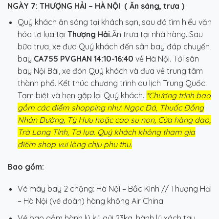
NGÀY 7: THƯỢNG HẢI
– HÀ NỘI ( Ăn sáng, trưa )
Quý khách ăn sáng tại khách sạn, sau đó tìm hiểu văn
hóa tơ lụa tại
Thượng Hải.
Ăn trưa tại nhà hàng. Sau
bữa trưa, xe đưa Quý khách đến sân bay đáp chuyến
bay
CA755 PVGHAN 14:10-16:40
về Hà Nội. Tới sân
bay Nội Bài, xe đón Quý khách và đưa về trung tâm
thành phố. Kết thúc chương trình du lịch Trung Quốc.
Tạm biệt và hẹn gặp lại Quý khách.
*Chương trình bao
gồm các điểm shopping như: Ngọc Đá, Thuốc Đồng
Nhân Đường, Tỳ Hưu hoặc cao su non, Cửa hàng dao,
Trà Long Tỉnh, Tơ lụa. Quý khách không tham gia
điểm shop vui lòng chịu phụ thu.
Bao gồm:
Vé máy bay 2 chặng: Hà Nội – Bắc Kinh // Thượng Hải
– Hà Nội (vé đoàn) hàng không Air China
Vé bao gồm hành lý ký gửi 23kg, hành lý xách tay