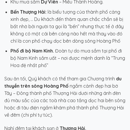
Khu mua sắm
Dự Viên
– Miếu Thành Hoàng.
Bến Thượng Hải:
là biểu tượng của thành phố cảng
xinh đẹp, … Du khách đến thăm quan chắc chắn sẽ bị
bất nhờ bởi người ta gọi là “bến” nhưng thực tế ở đây
không có một cái bên cảng nào hết mà thay vào đó
chỉ là con phố chạy dọc bên dòng sông Hoàng Phố
Phố đi bộ Nam Kinh.
Đoàn tự do mua sắm tại phố đi
bộ Nam Kinh sầm uất – nơi được mệnh danh là “Trung
Hoa đệ nhất phố”
Sau ăn tối, Quý khách có thể tham gia Chương trình
du
thuyền trên sông Hoàng Phố
ngắm cảnh đẹp hai bờ
Tây – Đông thành phố Thượng Hải dưới những ánh đèn
đủ màu sắc của các toà nhà cao tầng dọc hai bên sông
hoặc đi tàu điện ngầm khám phá thành phố Thượng Hải
về đêm (chi phí tự túc).
Nghỉ đêm tại khách sạn ở
Thượng Hải.