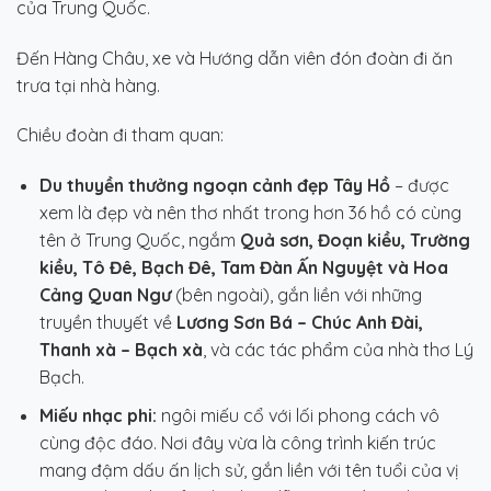
của Trung Quốc.
Đến Hàng Châu, xe và Hướng dẫn viên đón đoàn đi ăn
trưa tại nhà hàng.
Chiều đoàn đi tham quan:
Du thuyền thưởng ngoạn cảnh đẹp Tây Hồ
– được
xem là đẹp và nên thơ nhất trong hơn 36 hồ có cùng
tên ở Trung Quốc, ngắm
Quả sơn, Đoạn kiều, Trường
kiều, Tô Đê, Bạch Đê, Tam Đàn Ấn Nguyệt và Hoa
Cảng Quan Ngư
(bên ngoài), gắn liền với những
truyền thuyết về
Lương Sơn Bá – Chúc Anh Đài,
Thanh xà – Bạch xà
, và các tác phẩm của nhà thơ Lý
Bạch.
Miếu nhạc phi:
ngôi miếu cổ với lối phong cách vô
cùng độc đáo. Nơi đây vừa là công trình kiến trúc
mang đậm dấu ấn lịch sử, gắn liền với tên tuổi của vị