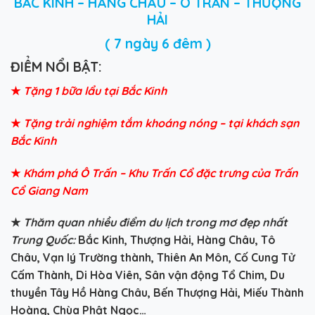
BẮC KINH – HÀNG CHÂU – Ô TRẤN – THƯỢNG
HẢI
( 7 ngày 6 đêm )
Đ
IỂM NỔI BẬT:
★
Tặng 1 bữa lẩu tại Bắc Kinh
★
Tặng trải nghiệm tắm khoáng nóng – tại khách sạn
Bắc Kinh
★
Khám phá Ô Trấn – Khu Trấn Cổ đặc trưng của Trấn
Cổ Giang Nam
★
Thăm quan nhiều điểm du lịch trong mơ đẹp nhất
Trung Quốc:
Bắc Kinh, Thượng Hải, Hàng Châu, Tô
Châu, Vạn lý Trường thành, Thiên An Môn, Cố Cung Tử
Cấm Thành, Di Hòa Viên, Sân vận động Tổ Chim, Du
thuyền Tây Hồ Hàng Châu, Bến Thượng Hải, Miếu Thành
Hoàng, Chùa Phật Ngọc…