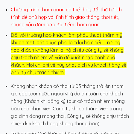
Chương trình tham quan có thể thay đổi thứ tự lịch
trình để phù hợp với tình hình giao thông, thời tiết,
nhưng vẫn đảm bảo đủ điểm tham quan.
Đối với trường hợp khách làm phẫu thuật thẩm mỹ
khuôn mặt, bắt buộc phải làm lại hộ chiếu. Trường
hợp khách không làm lại hộ chiếu công ty sẽ không
chịu trách nhiệm về vấn đề xuất nhập cảnh của
khách. Mọi chi phí về hủy phạt dịch vụ khách hàng sẽ
phải tự chịu trách nhiệm.
Không nhận khách có thai từ 05 tháng trở lên tham
gia các tour nước ngoài vì lý do an toàn cho khách
hàng (Khách khi đăng ký tour có trách nhiệm thông
báo cho nhân viên Công ty khi có thành viên trong
gia đình đang mang thai, Công ty sẽ không chịu trách
nhiệm khi khách hàng không thông báo).
Trường hợp Quý khách không được xuất cảnh và