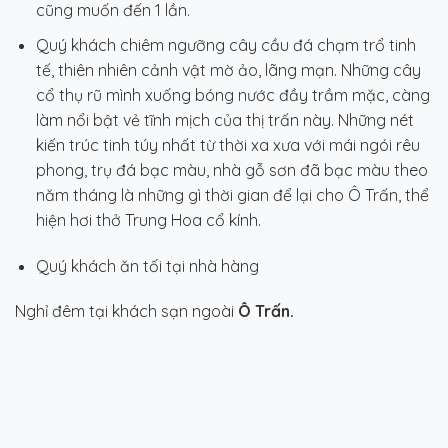
cũng muốn đến 1 lần.
Quý khách chiêm ngưỡng cây cầu đá chạm trổ tinh
tế, thiên nhiên cảnh vật mờ ảo, lãng mạn. Những cây
cổ thụ rũ mình xuống bóng nước đầy trầm mặc, càng
làm nổi bật vẻ tĩnh mịch của thị trấn này. Những nét
kiến trúc tinh túy nhất từ thời xa xưa với mái ngói rêu
phong, trụ đá bạc màu, nhà gỗ sơn đã bạc màu theo
năm tháng là những gì thời gian để lại cho Ô Trấn, thể
hiện hơi thở Trung Hoa cổ kính.
Quý khách ăn tối tại nhà hàng
Nghỉ đêm tại khách sạn ngoài
Ô Trấn.