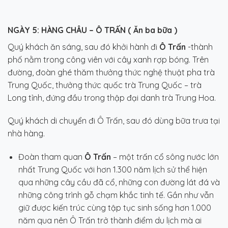
NGÀY 5:
HÀNG CHÂU – Ô TRẤN
( Ăn ba bữa )
Quý khách ăn sáng, sau đó khởi hành đi
Ô Trấn
-thành
phố nằm trong công viên với cây xanh rợp bóng. Trên
đường, đoàn ghé thăm thưởng thức nghệ thuật pha trà
Trung Quốc, thưởng thức quốc trà Trung Quốc – trà
Long tỉnh, đứng đầu trong thập đại danh trà Trung Hoa.
Quý khách di chuyển đi Ô Trấn, sau đó dùng bữa trưa tại
nhà hàng.
Đoàn tham quan
Ô Trấn
– một trấn cổ sông nước lớn
nhất Trung Quốc với hơn 1.300 năm lịch sử thể hiện
qua những cây cầu đã cổ, những con đường lát đá và
những công trình gỗ chạm khắc tinh tế. Gần như vẫn
giữ được kiến trúc cùng tập tục sinh sống hơn 1.000
năm qua nên Ô Trấn trở thành điểm du lịch mà ai