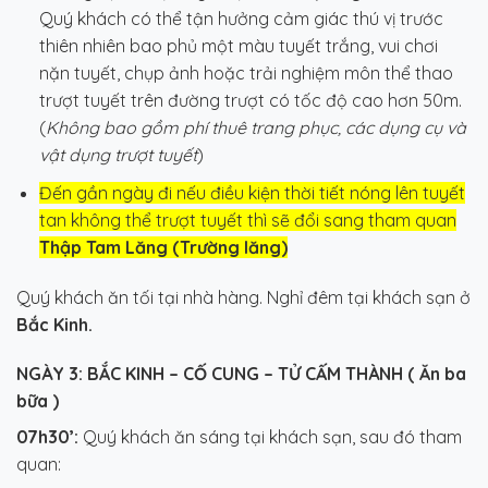
Quý khách có thể tận hưởng cảm giác thú vị trước
thiên nhiên bao phủ một màu tuyết trắng, vui chơi
nặn tuyết, chụp ảnh hoặc trải nghiệm môn thể thao
trượt tuyết trên đường trượt có tốc độ cao hơn 50m.
(
Không bao gồm phí thuê trang phục, các dụng cụ và
vật dụng trượt tuyết
)
Đến gần ngày đi nếu điều kiện thời tiết nóng lên tuyết
tan không thể trượt tuyết thì sẽ đổi sang tham quan
Thập Tam Lăng (Trường lăng)
Quý khách ăn tối tại nhà hàng. Nghỉ đêm tại khách sạn ở
Bắc Kinh.
NGÀY 3:
BẮC KINH – CỐ CUNG – TỬ CẤM THÀNH
( Ăn ba
bữa )
07h30’:
Quý khách ăn sáng tại khách sạn, sau đó tham
quan: