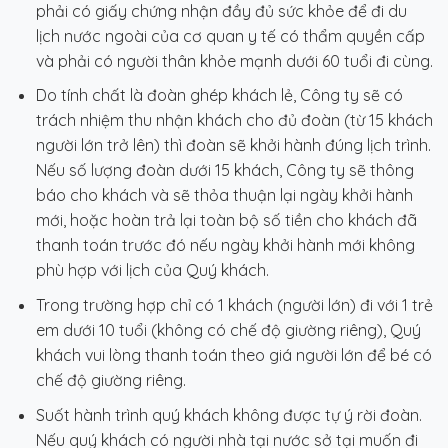
phải có giấy chứng nhận đầy đủ sức khỏe để đi du
lịch nước ngoài của cơ quan y tế có thẩm quyền cấp
và phải có người thân khỏe mạnh dưới 60 tuổi đi cùng.
Do tính chất là đoàn ghép khách lẻ, Công ty sẽ có
trách nhiệm thu nhận khách cho đủ đoàn (từ 15 khách
người lớn trở lên) thì đoàn sẽ khởi hành đúng lịch trình.
Nếu số lượng đoàn dưới 15 khách, Công ty sẽ thông
báo cho khách và sẽ thỏa thuận lại ngày khởi hành
mới, hoặc hoàn trả lại toàn bộ số tiền cho khách đã
thanh toán trước đó nếu ngày khởi hành mới không
phù hợp với lịch của Quý khách.
Trong trường hợp chỉ có 1 khách (người lớn) đi với 1 trẻ
em dưới 10 tuổi (không có chế độ giường riêng), Quý
khách vui lòng thanh toán theo giá người lớn để bé có
chế độ giường riêng.
Suốt hành trình quý khách không được tự ý rời đoàn.
Nếu quý khách có người nhà tại nước sở tại muốn đi