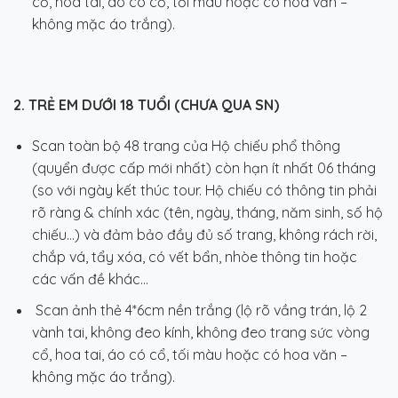
cổ, hoa tai, áo có cổ, tối màu hoặc có hoa văn –
không mặc áo trắng).
2. TRẺ EM DƯỚI 18 TUỔI (CHƯA QUA SN)
Scan toàn bộ 48 trang của Hộ chiếu phổ thông
(quyển được cấp mới nhất) còn hạn ít nhất 06 tháng
(so với ngày kết thúc tour. Hộ chiếu có thông tin phải
rõ ràng & chính xác (tên, ngày, tháng, năm sinh, số hộ
chiếu…) và đảm bảo đầy đủ số trang, không rách rời,
chắp vá, tẩy xóa, có vết bẩn, nhòe thông tin hoặc
các vấn đề khác…
Scan ảnh thẻ 4*6cm nền trắng (lộ rõ vầng trán, lộ 2
vành tai, không đeo kính, không đeo trang sức vòng
cổ, hoa tai, áo có cổ, tối màu hoặc có hoa văn –
không mặc áo trắng).