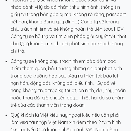
nhập cảnh vì lý do cá nhân (như hình ảnh, thông tin
giấy tờ trong bản gốc bị mờ, không rõ ràng, passport
hết hạn, không đúng quy định,…) Công ty sẽ không
chịu trách nhiệm và sẽ không hoàn trả tiền tour. HDV
Công ty sẽ hỗ trợ và tìm biện pháp giải quyết tốt nhất
cho Quý khách, mọi chi phí phát sinh do khách hàng
chi trả.
Công ty sẽ không chịu trách nhiệm bảo đảm các
điểm tham quan, bồi thường những chi phí phát sinh
trong các trường hợp sau: Xảy ra thiên tai: bão lụt,
hạn hán, động đất, khủng bố, biểu tình, …Sự cố về
hàng không: trục trặc kỹ thuật, an ninh, dời, hủy, hoãn
hoặc thay đổi giờ chuyến bay,….Thiệt hại do sự chậm
trễ của các thành viên trong đoàn.
Quý khách là Việt kiều hay ngoại kiều nếu cần phải
làm visa tái nhập Việt Nam xin đem theo 2 tấm hình
4×6 cm. Nếu Quý khách nhập cảnh Việt Nam bằng