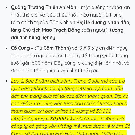
Quảng Trường Thiên An Môn
–
một quảng trường lớn
nhất thế giới với sức chứa một triệu người, là trung
tâm chính trị của Bắc Kinh với
Đại lễ đường Nhân dân
,
lăng Chủ tịch Mao Trạch Đông
(bên ngoài),
tượng
đài anh hùng liệt sỹ
.
Cố Cung
– (
Tử Cấm Thành
) với 9999,5 gian điện nguy
nga, nơi cư ngụ của các Hoàng đế Trung Quốc trong
suốt gần 500 năm. Đây cũng là cung điện lớn nhất và
được bảo tồn nguyên vẹn nhất thế giới.
Lưu ý:
Sau 3 năm dịch bệnh, Trung Quốc mở cửa trở
lại. Lượng khách nội địa tăng vượt xa dự đoán, dẫn
đến tình trạng quá tải tại các điểm tham quan. Dịp hè
cao điểm, Cố Cung Bắc Kinh hạn chế số lượng khách
tham quan, chỉ bán online số lượng vé 30,000
lượt/ngày thay vì 80,000 lượt như trước. Trường hợp
công ty cố gắng vẫn không thể mua được vé thăm Cố
Cung, sẽ thay bằng Phủ Hòa Thân hoặc Thiên Đàn –