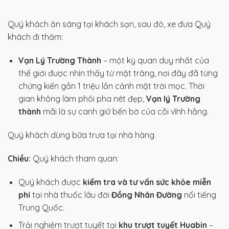
Quý khách ăn sáng tại khách sạn, sau đó, xe đưa Quý
khách đi thăm:
Vạn Lý Trường Thành
– một kỳ quan duy nhất của
thế giới được nhìn thấy từ mặt trăng, nơi đây đã từng
chứng kiến gần 1 triệu lần cảnh mặt trời mọc. Thời
gian không làm phôi pha nét đẹp,
Vạn lý Trường
thành
mãi là sự canh giữ bến bờ của cõi vĩnh hằng.
Quý khách dùng bữa trưa tại nhà hàng.
Chiều:
Quý khách tham quan:
Quý khách được
kiểm tra và tư vấn sức khỏe miễn
phí
tại nhà thuốc lâu đời
Đồng Nhân Đường
nổi tiếng
Trung Quốc.
Trải nghiệm trượt tuyết tại
khu trượt tuyết Huabin
–