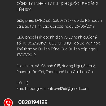
CÔNG TY TNHH MTV DU LỊCH QUỐC TẾ HOÀNG
LIÊN SƠN
Giấy phép DKKD số : 5300769677 do Sở Kế hoạch
và Đầu tư Tỉnh Lào Cai cấp ngày 26/06/2019
Giấy phép kinh doanh dịch vụ Lữ hành quốc tế
số: 10-052/2019/ TCDL-GP LHQT do Bộ Văn hóa,
Thể thao và Du lịch Tổng Cục Du lịch cấp ngày
17/07/2019
Địa chỉ trụ sở: Số nhà 015, đường Nguyễn Huệ,
Phường Lào Cai, Thành phố Lào Cai, Lào Cai
Liên hệ:
Email:
hoangliensontravel266@gmail.com
0828194199