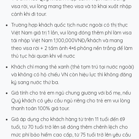
visa rời, vui lòng mang theo visa và tờ khai xuất nhập
cảnh khi đi tour.
Trường hợp khách quốc tịch nước ngoài có thị thực
Việt Nam giá trị 1 lần, vui lòng đóng thêm phí làm visa
tái nhập Việt Nam 1,100,000VNĐ/khách và mang
theo visa rời + 2 tấm ảnh 4×6 phông nền trắng để làm
thủ tục hải quan khi về nước
Khách chỉ mang thẻ xanh (thẻ tạm trú tại nước ngoài)
và không có hộ chiếu VN còn hiệu lực thì không đăng
ký sang nước thứ ba.
Giá tính cho trẻ em ngủ chung giường với bố mẹ, nếu
Quý khách có yêu cầu ngủ riêng cho trẻ em vui lòng
thanh toán 100% giá tour.
Giá áp dụng cho khách hàng từ trên 11 tuổi đến 69
tuổi, từ 70 tuổi trở lên sẽ đóng thêm chênh lệch cho
mức phí bảo hiểm cao cấp, từ 75 tuổi trở lên yêu cầu