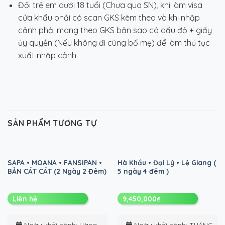
Đối trẻ em dưới 18 tuổi (Chưa qua SN), khi làm visa
cửa khẩu phải có scan GKS kèm theo và khi nhập
cảnh phải mang theo GKS bản sao có dấu đỏ + giấy
ủy quyền (Nếu không đi cùng bố mẹ) để làm thủ tục
xuất nhập cảnh.
SẢN PHẨM TƯƠNG TỰ
SAPA • MOANA • FANSIPAN •
Hà Khẩu • Đại Lý • Lệ Giang (
BẢN CÁT CÁT (2 Ngày 2 Đêm)
5 ngày 4 đêm )
Liên hệ
9,450,000
₫
Ngày khởi hành
: Hàng
Ngày khởi hành
: THÁNG