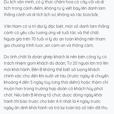
Du lịch văn minh, có ý thức chăm hoa cỏ cây cối và di
tích trong cảnh điểm, không tự ý viết bậy lên danh lam
thắng cảnh và di tích lịch sử, không xả rác bừa bãi;
Vân Nam có vị trí địa lý đặc biệt, một số danh lam thắng
cảnh có yêu cầu tương ứng về tuổi tác và thể chất.
Người già trên 70 tuổi vì lý do an toàn không nên tham
gia chương trình tuor, xin cảm ơn và thông cảm;
Do tính chất là đoàn ghép khách lẻ nên bên công ty có
trách nhiệm gom khách đủ đoàn; Từ 20 người lớn trở lên
mới khởi hành. Bên B không thể biết số lượng khách
chính xác cho đến khi xuất vé tàu (trước ngày di chuyển
khoảng 4 đến 5 ngày tùy từng thời điểm) hoặc thậm chí
muộn hơn trong trường hợp đoàn có khách hủy phút
chót. Nếu bên B không tổ chức được đúng ngày khởi
hành thì báo trước cho bên A ít nhất là 4 ngày trước
ngày ấn định khởi hành và trả lại toàn bộ số tiền đã thu.