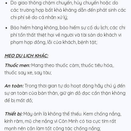
Do giao thông chậm chuyến, hủy chuyến hoặc do
các trường hợp bất khả kháng dẫn đến phát sinh các
chi phí sẽ do cá nhân xử lý;
Bảo hiểm hàng không, bảo hiểm sự cố du lịch; các chi
phí tổn thất thiệt hại về người và tài sản do khách vi
phạm hợp đồng, lỗi của khách, bệnh tật;
MẸO DU LỊCH KHÁC:
Thuốc men:
Mang theo thuốc cảm, thuốc tiêu hóa,
thuốc say xe, say tàu;
An toàn:
Trong thời gian tự do hoạt động hãy chú ý đến
sự an toàn của bản thân, giữ gìn đồ đạc cẩn thận không
để bị mất đồ;
Thiết bị:
Máy ảnh là không thể thiếu. Kem chống nắng,
kính râm, mũ che nắng vì Côn Minh có tia cực tím rất
mạnh nên cần làm tốt công tác chống nắng;