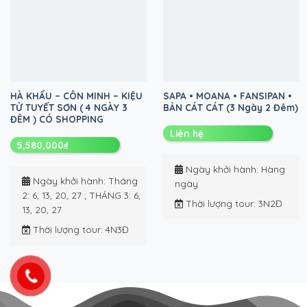
HÀ KHẨU – CÔN MINH – KIỆU
SAPA • MOANA • FANSIPAN •
TỬ TUYẾT SƠN ( 4 NGÀY 3
BẢN CÁT CÁT (3 Ngày 2 Đêm)
ĐÊM ) CÓ SHOPPING
Liên hệ
5,580,000
₫
Ngày khởi hành
: Hàng
Ngày khởi hành
: Tháng
ngày
2: 6, 13, 20, 27 ; THÁNG 3: 6,
Thời lượng tour
: 3N2Đ
13, 20, 27
Thời lượng tour
: 4N3Đ