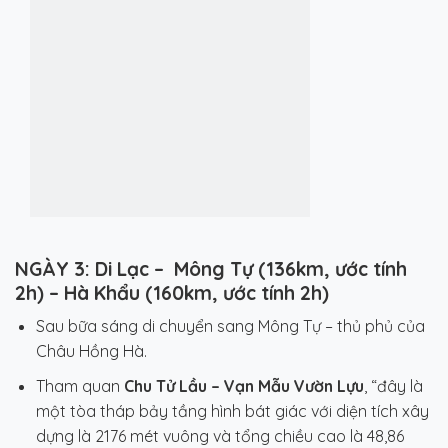
NGÀY 3: Di Lạc – Mông Tự (136km, ước tính
2h) – Hà Khẩu (160km, ước tính 2h)
Sau bữa sáng di chuyển sang Mông Tự – thủ phủ của
Châu Hồng Hà.
Tham quan
Chu Tử Lầu – Vạn Mẫu Vườn Lựu
, “đây là
một tòa tháp bảy tầng hình bát giác với diện tích xây
dựng là 2176 mét vuông và tổng chiều cao là 48,86