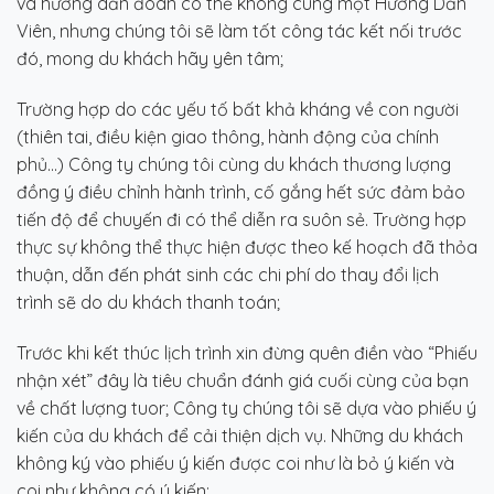
và hướng dẫn đoàn có thể không cùng một Hướng Dẫn
Viên, nhưng chúng tôi sẽ làm tốt công tác kết nối trước
đó, mong du khách hãy yên tâm;
Trường hợp do các yếu tố bất khả kháng về con người
(thiên tai, điều kiện giao thông, hành động của chính
phủ…) Công ty chúng tôi cùng du khách thương lượng
đồng ý điều chỉnh hành trình, cố gắng hết sức đảm bảo
tiến độ để chuyến đi có thể diễn ra suôn sẻ. Trường hợp
thực sự không thể thực hiện được theo kế hoạch đã thỏa
thuận, dẫn đến phát sinh các chi phí do thay đổi lịch
trình sẽ do du khách thanh toán;
Trước khi kết thúc lịch trình xin đừng quên điền vào “Phiếu
nhận xét” đây là tiêu chuẩn đánh giá cuối cùng của bạn
về chất lượng tuor; Công ty chúng tôi sẽ dựa vào phiếu ý
kiến của du khách để cải thiện dịch vụ. Những du khách
không ký vào phiếu ý kiến được coi như là bỏ ý kiến và
coi như không có ý kiến;