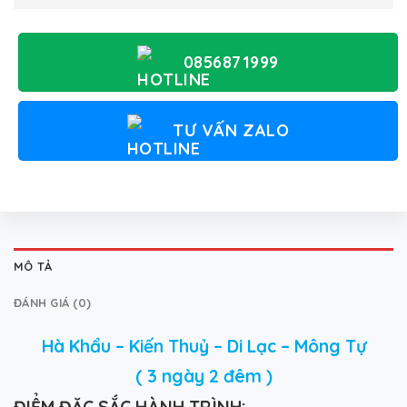
0856871999
TƯ VẤN ZALO
MÔ TẢ
ĐÁNH GIÁ (0)
Hà Khẩu – Kiến Thuỷ – Di Lạc – Mông Tự
( 3 ngày 2 đêm )
Đ
IỂM ĐẶC SẮC HÀNH TRÌNH: