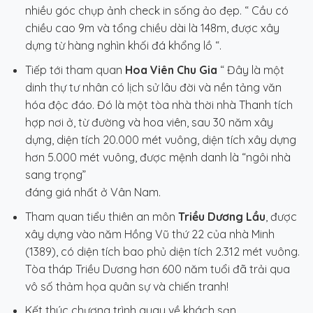
nhiều góc chụp ảnh check in sống ảo đẹp. “ Cầu có
chiều cao 9m và tổng chiều dài là 148m, được xây
dựng từ hàng nghìn khối đá khổng lồ “.
Tiếp tới tham quan
Hoa Viên Chu Gia
“ Đây là một
dinh thự tư nhân có lịch sử lâu đời và nền tảng văn
hóa độc đáo. Đó là một tòa nhà thời nhà Thanh tích
hợp nơi ở, từ đường và hoa viên, sau 30 năm xây
dựng, diện tích 20.000 mét vuông, diện tích xây dựng
hơn 5.000 mét vuông, được mệnh danh là “ngôi nhà
sang trọng”
đáng giá nhất ở Vân Nam.
Tham quan tiểu thiên an môn
Triều Dương Lầu
, được
xây dựng vào năm Hồng Vũ thứ 22 của nhà Minh
(1389), có diện tích bao phủ diện tích 2.312 mét vuông.
Tòa tháp Triều Dương hơn 600 năm tuổi đã trải qua
vô số thảm họa quân sự và chiến tranh!
Kết thúc chương trình quay về khách sạn.