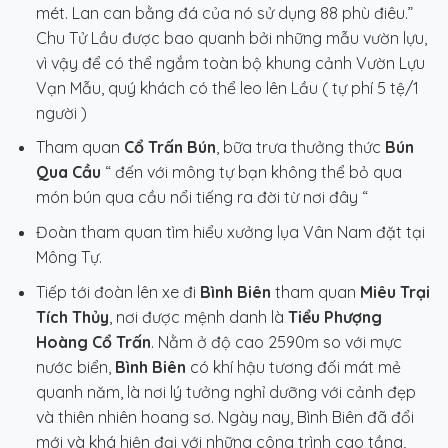
mét. Lan can bằng đá của nó sử dụng 88 phù điêu.”
Chu Tử Lầu được bao quanh bởi những mẫu vườn lựu,
vì vậy để có thể ngắm toàn bộ khung cảnh Vườn Lựu
Vạn Mẫu, quý khách có thể leo lên Lầu ( tự phí 5 tệ/1
người )
Tham quan
Cổ Trấn Bún
, bữa trưa thưởng thức
Bún
Qua Cầu
“ đến với mông tự bạn không thể bỏ qua
món bún qua cầu nổi tiếng ra đời từ nơi đây “
Đoàn tham quan tìm hiểu xưởng lụa Vân Nam đặt tại
Mông Tự.
Tiếp tới đoàn lên xe đi
Bình Biên
tham quan
Miêu Trại
Tích Thủy
, nơi được mệnh danh là
Tiểu Phượng
Hoàng Cổ Trấn
. Nằm ở độ cao 2590m so với mực
nước biển,
Bình Biên
có khí hậu tương đối mát mẻ
quanh năm, là nơi lý tưởng nghỉ dưỡng với cảnh đẹp
và thiên nhiên hoang sơ. Ngày nay, Bình Biên đã đổi
mới và khá hiện đại với những công trình cao tầng,