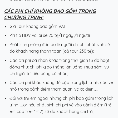
CÁC PHI CHÍ KHÔNG BAO GỒM TRONG
CHƯƠNG TRÌNH:
Giá Tour không bao gồm VAT
Phí tip HDV và lái xe 20 tệ/1 ngày /1 người
Phát sinh phòng đơn do lẻ người chi phí phát sinh sẽ
do khách hàng thanh toán (cả tour 230 tệ);
Các chi phí cá nhân khác trong thời gian tự do hoạt
động như: chi phí giao thông, ăn uống, mua sắm, vui
chơi giải trí, tiêu dùng cá nhân;
Các chi phí khác không đề cập trong lịch trình: các vé
nhỏ trong cảnh điểm tham quan, vé xe điện,…;
Đối với trẻ em ngoài những chi phí bao gồm trong lịch
trình tuor nếu phát sinh chi phí vé vào cảnh điểm (trẻ
em cao trên 1m2) sẽ do khách hàng chi trả;