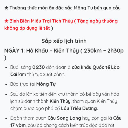
★
Thưởng thức món ăn đặc sắc Mông Tự bún qua cầu
★
Bình Biên Miêu Trại Tích Thủy ( Tặng ngày thường
không áp dụng lễ tết
)
Sắp xếp lịch trình
NGÀY 1: Hà Khẩu – Kiến Thủy ( 230km ~ 2h30p
)
Buổi sáng
06:30
đón đoàn ở
cửa khẩu Quốc tế Lào
Cai
làm thủ tục xuất cảnh.
Bữa trưa tại
Mông Tự
.
Sau đó lên xe tiến đến khu thành có bề dày văn hóa
lịch sử danh thành
Kiến Thủy
, tham quan Kiến Thủy
chậm bước dạo phố cổ
Lầu Triều Dương.
Đoàn tham quan
Cầu Song Long
hay còn gọi là
Cầu
17 vòm
, cầu có phong cách kiến trúc độc đáo rất