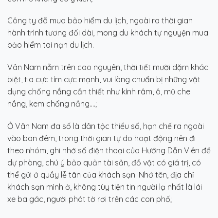
Công ty đã mua bảo hiểm du lịch, ngoài ra thời gian
hành trình tương đối dài, mong du khách tự nguyện mua
bảo hiểm tai nạn du lịch.
Vân Nam nằm trên cao nguyên, thời tiết mười dặm khác
biệt, tia cực tím cực mạnh, vui lòng chuẩn bị những vật
dụng chống nắng cần thiết như kính râm, ô, mũ che
nắng, kem chống nắng….;
Ở Vân Nam đa số là dân tộc thiểu số, hạn chế ra ngoài
vào ban đêm, trong thời gian tự do hoạt động nên đi
theo nhóm, ghi nhớ số điện thoại của Hướng Dẫn Viên để
dự phòng, chú ý bảo quản tài sản, đồ vật có giá trị, có
thể gửi ở quầy lễ tân của khách sạn. Nhớ tên, địa chỉ
khách sạn mình ở, không tùy tiện tin người lạ nhất là lái
xe ba gác, người phát tờ rơi trên các con phố;