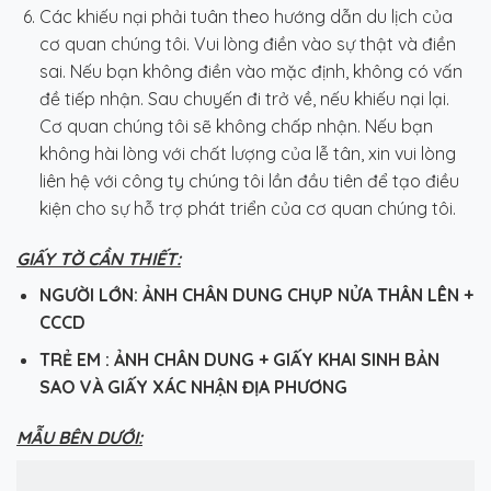
Các khiếu nại phải tuân theo hướng dẫn du lịch của
cơ quan chúng tôi. Vui lòng điền vào sự thật và điền
sai. Nếu bạn không điền vào mặc định, không có vấn
đề tiếp nhận. Sau chuyến đi trở về, nếu khiếu nại lại.
Cơ quan chúng tôi sẽ không chấp nhận. Nếu bạn
không hài lòng với chất lượng của lễ tân, xin vui lòng
liên hệ với công ty chúng tôi lần đầu tiên để tạo điều
kiện cho sự hỗ trợ phát triển của cơ quan chúng tôi.
GIẤY TỜ CẦN THIẾT
:
NGƯỜI LỚN: ẢNH CHÂN DUNG CHỤP NỬA THÂN LÊN +
CCCD
TRẺ EM : ẢNH CHÂN DUNG + GIẤY KHAI SINH
BẢN
SAO
VÀ GIẤY XÁC NHẬN ĐỊA PHƯƠNG
MẪU BÊN DƯỚI: