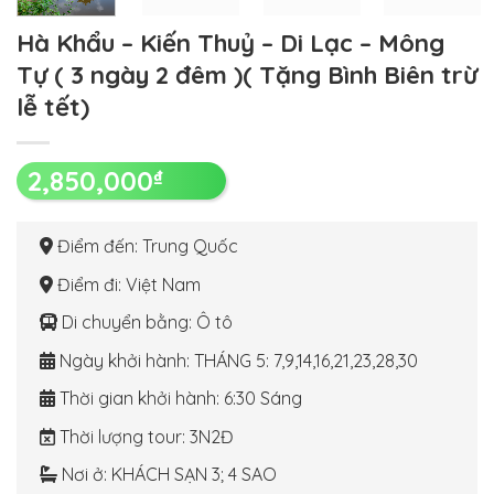
Hà Khẩu – Kiến Thuỷ – Di Lạc – Mông
Tự ( 3 ngày 2 đêm )( Tặng Bình Biên trừ
lễ tết)
2,850,000
₫
Điểm đến
: Trung Quốc
Điểm đi
: Việt Nam
Di chuyển bằng
: Ô tô
Ngày khởi hành
: THÁNG 5: 7,9,14,16,21,23,28,30
Thời gian khởi hành
: 6:30 Sáng
Thời lượng tour
: 3N2Đ
Nơi ở
: KHÁCH SẠN 3; 4 SAO