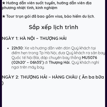
★
Hướng dẫn viên suốt tuyến, hướng dẫn viên địa
phương nhiệt tình, kinh nghiệm
★
Tour trọn gói đã bao gồm visa, bảo hiểm du lịch.
Sắp xếp lịch trình
NGÀY 1: HÀ NỘI – THƯỢNG HẢI
22h30:
Xe và hướng dẫn viên đón Quý khách tại
điểm hẹn trong Tp Hà Nội, đưa Quý khách ra sân bay
Quốc tế Nội Bài,
đáp chuyến bay thẳng
MU5076
(02h20’ – 06h35’)
đi
Thượng Hải.
Quý khách nghỉ
ngơi trên máy bay.
NGÀY 2: THƯỢNG HẢI – HÀNG CHÂU ( Ăn ba bữa
)