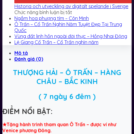
Th6
Historia och utveckling av digitalt spelande i Sverige
ở
Chức năng bình luận bị tắt
Historia
Ngắm hoa phượng tím – Côn Minh
och
Ô Trấn – Cổ Trấn Nghìn Năm Tuyệt Đẹp Tại Trung
utveckling
Quốc
av
Vùng đất linh hồn ngoài đời thực – Hồng Nhai Động
digitalt
Lệ Giang Cổ Trấn – Cổ Trấn nghìn năm
spelande
Mô tả
i
Đánh giá (0)
Sverige
THƯỢNG HẢI – Ô TRẤN – HÀNG
CHÂU – BẮC KINH
( 7 ngày 6 đêm )
Đ
IỂM NỔI BẬT:
★Tặng hành trình tham quan Ô Trấn – được ví như
Venice phương Đông.