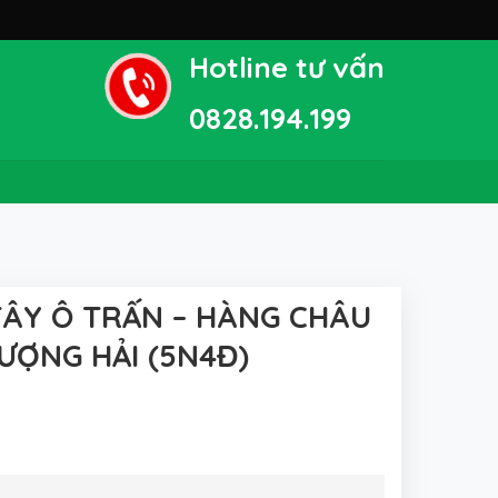
Hotline tư vấn
0828.194.199
TÂY Ô TRẤN – HÀNG CHÂU
HƯỢNG HẢI (5N4Đ)