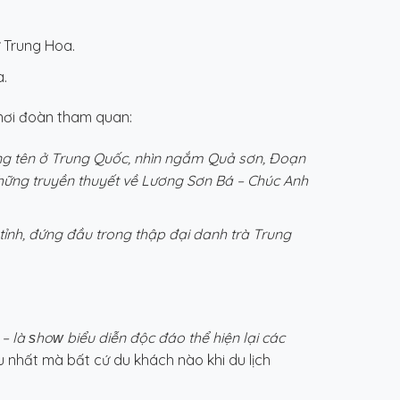
ử Trung Hoa.
.
nơi đoàn tham quan:
ùng tên ở Trung Quốc, nhìn ngắm Quả sơn, Đoạn
hững truyền thuyết về Lương Sơn Bá – Chúc Anh
 tỉnh, đứng đầu trong thập đại danh trà Trung
– là ѕho
ᴡ
biểu diễn độc đáo thể hiện lại các
u nhất mà bất cứ du khách nào khi du lịch