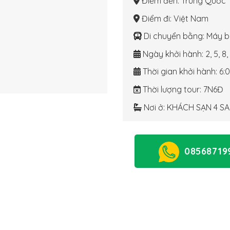
Điểm đến
: Trung Quốc
Điểm đi
: Việt Nam
Di chuyển bằng
: Máy 
Ngày khởi hành
: 2, 5, 8
Thời gian khởi hành
: 6:
Thời lượng tour
: 7N6Đ
Nơi ở
: KHÁCH SẠN 4 S
08568719