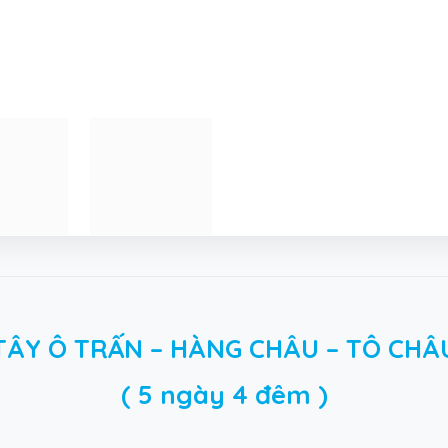
TÂY Ô TRẤN – HÀNG CHÂU – TÔ CHÂ
( 5 ngày 4 đêm )