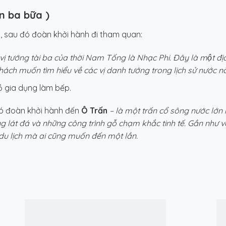
n ba bữa )
 sau đó đoàn khởi hành đi tham quan:
g vị tướng tài ba của thời Nam Tống là Nhạc Phi. Đây là một
́ch muốn tìm hiểu về các vị danh tướng trong lịch sử nước na
 gia dụng làm bếp.
đó đoàn khởi hành đến
Ô Trấn
– là một trấn cổ sông nước lớn
lát đá và những công trình gỗ chạm khắc tinh tế. Gần như vẫ
du lịch mà ai cũng muốn đến một lần.