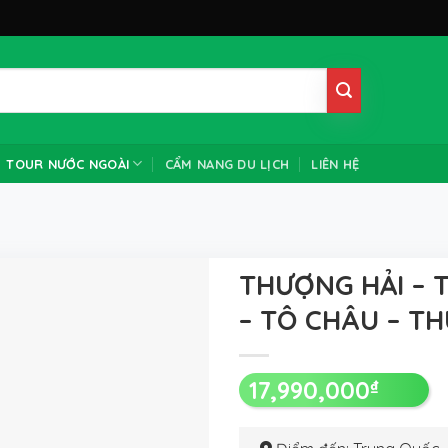
TOUR NƯỚC NGOÀI
CẨM NANG DU LỊCH
LIÊN HỆ
THƯỢNG HẢI – 
– TÔ CHÂU – T
17,990,000
₫