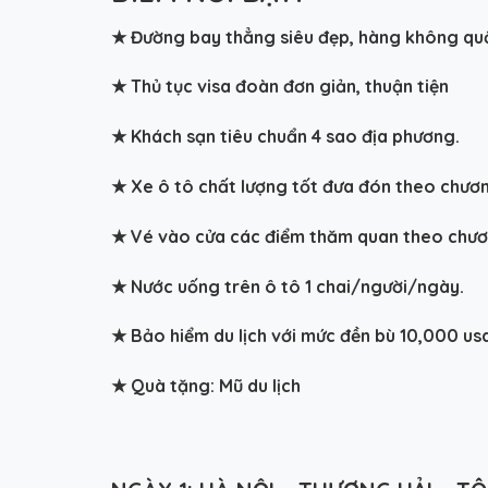
★ Đường bay thẳng siêu đẹp, hàng không quố
★
Thủ tục visa đoàn đơn giản, thuận tiện
★
Khách sạn tiêu chuẩn 4 sao địa phương.
★
Xe ô tô chất lượng tốt đưa đón theo chươn
★
Vé vào cửa các điểm thăm quan theo chươn
★
Nước uống trên ô tô 1 chai/người/ngày.
★
Bảo hiểm du lịch với mức đền bù 10,000 us
★
Quà tặng: Mũ du lịch