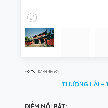
MÔ TẢ
ĐÁNH GIÁ (0)
THƯỢNG HẢI – 
Đ
IỂM NỔI BẬT: