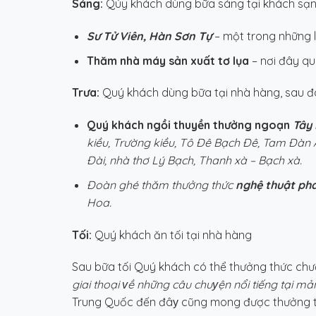
Sáng:
Qúy khách dùng bữa sáng tại khách sạn,
Sư Tử Viên, Hàn Sơn Tự
– một trong những l
Thăm nhà máy sản xuất tơ lụa
– nơi đây qu
Trưa:
Quý khách dùng bữa tại nhà hàng, sau đ
Quý khách ngồi thuyền thưởng ngoạn
Tây
kiều, Trường kiều, Tô Đê Bạch Đê, Tam Đàn
Đài, nhà thơ Lý Bạch, Thanh xà – Bạch xà.
Đoàn ghé thăm thưởng thức
nghệ thuật ph
Hoa.
Tối:
Quý khách ăn tối tại nhà hàng
Sau bữa tối Quý khách có thể thưởng thức chươ
giai thoại
ᴠ
ề những câu chuуện nổi tiếng tại m
Trung Quốc đến đâу cũng mong được thưởng thứ