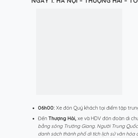
NGÀY 1: HÀ NỘI – THƯỢNG HẢI – TÔ 
06h00:
Xe đón Quý khách tại điểm tập trun
Đến
Thượng Hải,
xe và HDV đón đoàn di ch
bằng sông Trường Giang. Người Trung Quốc có
danh sách thành phố di tích lịch sử văn hóa