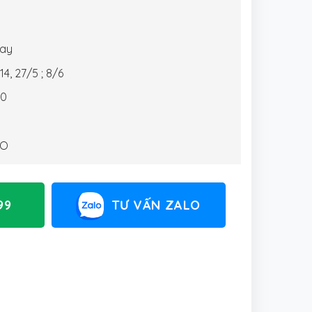
bay
, 14, 27/5 ; 8/6
00
AO
99
TƯ VẤN ZALO