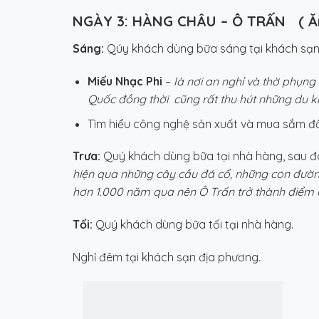
NGÀY 3:
HÀNG CHÂU – Ô TRẤN
(
Ă
Sáng:
Qúy khách dùng bữa sáng tại khách sạn,
Miếu Nhạc Phi
–
là nơi an nghỉ và thờ phụn
Quốc đồng thời cũng rất thu hút những du kha
Tìm hiểu công nghệ sản xuất và mua sắm đồ
Trưa:
Quý khách dùng bữa tại nhà hàng, sau 
hiện qua những cây cầu đá cổ, những con đường 
hơn 1.000 năm qua nên Ô Trấn trở thành điểm 
Tối:
Quý khách dùng bữa tối tại nhà hàng.
Nghỉ đêm tại khách sạn địa phương.