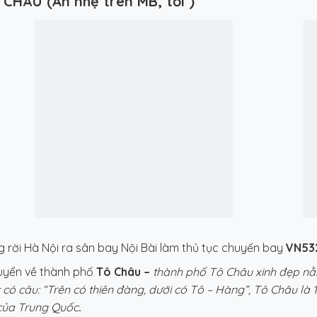
CHÂU (Ăn nhẹ trên MB, tối )
g rời Hà Nội ra sân bay Nội Bài làm thủ tục chuyến bay
VN532
uyển về thành phố
Tô Châu –
thành phố Tô Châu xinh đẹp nằ
 câu: “Trên có thiên đàng, dưới có Tô – Hàng”, Tô Châu là 1 
 của Trung Quốc
.