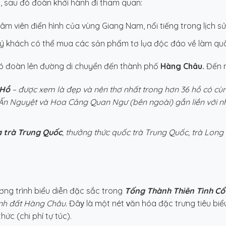
 sau đó đoàn khởi hành đi tham quan:
âm viên điển hình của vùng Giang Nam, nổi tiếng trong lịch s
ý khách có thể mua các sản phẩm tơ lụa độc đáo về làm quà
ó đoàn lên đường di chuyển đến thành phố
Hàng Châu.
Đến 
 Hồ
– được xem là đẹp và nên thơ nhất trong hơn 36 hồ có c
 Ấn Nguyệt và Hoa Cảng Quan Ngư (bên ngoài) gắn liền với n
a trà Trung Quốc
, thưởng thức quốc trà Trung Quốc, trà Long
ng trình biểu diễn đặc sắc trong
Tống Thành Thiên Tình Cổ
ảnh đất Hàng Châu.
Đâу là một nét
ᴠ
ăn hóa đặc trưng tiêu biể
c (chi phí tự túc).