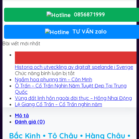
0856871999
TƯ VẤN zalo
Bài viết mới nhất
05
Th6
Historia och utveckling av digitalt spelande i Sverige
ở
Chức năng bình luận bị tắt
Historia
Ngắm hoa phượng tím – Côn Minh
och
Ô Trấn – Cổ Trấn Nghìn Năm Tuyệt Đẹp Tại Trung
utveckling
Quốc
av
Vùng đất linh hồn ngoài đời thực – Hồng Nhai Động
digitalt
Lệ Giang Cổ Trấn – Cổ Trấn nghìn năm
spelande
Mô tả
i
Đánh giá (0)
Sverige
Bắc Kinh
•
Tô Châu
•
Hàng Châu •