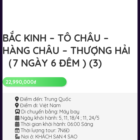
BẮC KINH – TÔ CHÂU –
HÀNG CHÂU – THƯỢNG HẢI
（7 NGÀY 6 ĐÊM ) (3)
22,990,000
₫
Điểm đến
: Trung Quốc
Điểm đi
: Việt Nam
Di chuyển bằng
: Máy bay
Ngày khởi hành
: 5, 11, 18/4 ; 11, 24/5
Thời gian khởi hành
: 06:00 Sáng
Thời lượng tour
: 7N6Đ
Nơi ở
: KHÁCH SẠN 4 SAO