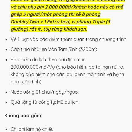
và chịu phụ phí 2.000.000đ/khách
hoặc
nếu có thể
ghép 3 người/một phòng thì sẽ ở phòng
Double/Twin + 1 Extra bed, vì phòng Triple (3
giường) rất ít, tùy từng khách sạn.
Vé 1 lượt vào các điểm thăm quan trong chương trình
Cáp treo nhỏ lên Vân Tam Bình (3200m)
Bảo hiểm du lịch theo qui định mức
200.000.000vnđ/Vụ (cho bảo hiểm do tai nạn rủi ro,
không bảo hiểm cho các loại bệnh mãn tính và bệnh
phát cấp tính)
Nước uống 01 chai/ngày/người.
Quà tặng từ công ty: Mũ du lịch.
Không bao gồm:
Chi phí làm hộ chiếu.