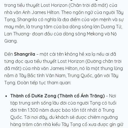
trong tiểu thuyết Lost Horizon (Chân trời đã mất) của
nhà văn Anh James Hilton. Theo ngôn ngữ của người Tây
Tạng, Shangrila có nghĩa là địa điểm của vận mệnh và sự
may mắn, là trung tâm của ba dòng sông lớn Dương Tử,
Lan Thương- đoạn đầu của dòng sông Mekong và Nộ
Giang.
Đến
Shangrila
– một cái tên không hề xa lạ nếu ai đã
từng đọc qua tiểu thuyết Lost Horizon (Đường chân trời
đã mất) của nhà văn James Hilton, nó là một thung lũng
nằm ở Tây Bắc tỉnh Vân Nam, Trung Quốc, gần với Tây
Tạng. Đoàn tiếp tục tham quan:
Thành cổ DuKe Zong
(Thành cổ Ánh Trăng)
– Nơi
tập trung sinh sống lâu đời của người Tạng có tuổi
đời trên 1.300 năm được bảo tồn tốt nhất ở Trung
Quốc. Tới nơi đây, du khách sẽ được chiêm ngưỡng
hàng trăm căn nhà kiểu Tây Tạng cổ xưa được gìn giữ