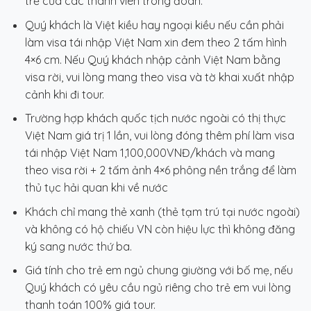
trễ của các thành viên trong đoàn.
Quý khách là Việt kiều hay ngoại kiều nếu cần phải
làm visa tái nhập Việt Nam xin đem theo 2 tấm hình
4×6 cm. Nếu Quý khách nhập cảnh Việt Nam bằng
visa rời, vui lòng mang theo visa và tờ khai xuất nhập
cảnh khi đi tour.
Trường hợp khách quốc tịch nước ngoài có thị thực
Việt Nam giá trị 1 lần, vui lòng đóng thêm phí làm visa
tái nhập Việt Nam 1,100,000VNĐ/khách và mang
theo visa rời + 2 tấm ảnh 4×6 phông nền trắng để làm
thủ tục hải quan khi về nước
Khách chỉ mang thẻ xanh (thẻ tạm trú tại nước ngoài)
và không có hộ chiếu VN còn hiệu lực thì không đăng
ký sang nước thứ ba.
Giá tính cho trẻ em ngủ chung giường với bố mẹ, nếu
Quý khách có yêu cầu ngủ riêng cho trẻ em vui lòng
thanh toán 100% giá tour.