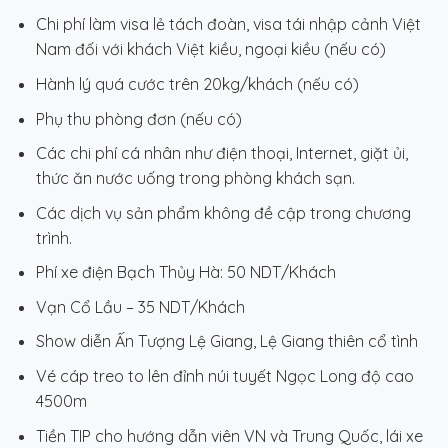
Chi phí làm visa lẻ tách đoàn, visa tái nhập cảnh Việt
Nam đối với khách Việt kiều, ngoại kiều (nếu có)
Hành lý quá cước trên 20kg/khách (nếu có)
Phụ thu phòng đơn (nếu có)
Các chi phí cá nhân như điện thoại, Internet, giặt ủi,
thức ăn nước uống trong phòng khách sạn.
Các dịch vụ sản phẩm không đề cập trong chương
trình.
Phí xe điện Bạch Thủy Hà: 50 NDT/Khách
Vạn Cổ Lầu – 35 NDT/Khách
Show diễn Ấn Tượng Lệ Giang, Lệ Giang thiên cổ tình
Vé cáp treo to lên đỉnh núi tuyết Ngọc Long độ cao
4500m
Tiền TIP cho hướng dẫn viên VN và Trung Quốc, lái xe