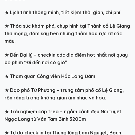
★
Lịch trình thông minh, tiết kiệm thời gian, chi phí
★
Thỏa sức khám phá, chụp hình tại Thành cổ Lệ Giang
thơ mộng, đắm say bên những thảm hoa rực rỡ sắc
màu.
★
Đến Đại lý – checkin các địa điểm hot nhất nơi quay
bộ phim “Đi đến nơi có gió”
★
Tham quan Công viên Hắc Long Đàm
★
Dạo phố Tứ Phương – trung tâm phố cổ Lệ Giang,
rộn ràng trong không gian âm nhạc và hoa.
★
Trải nghiệm cáp treo – ngắm cảnh đẹp Núi tuyết
Ngọc Long từ Vân Tam Bình 3200m
★
Tự do check in tại Thung lũng Lam Nguyệt, Bạch