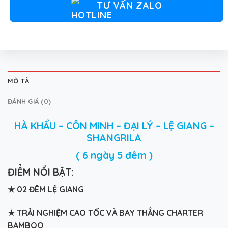
TƯ VẤN ZALO
MÔ TẢ
ĐÁNH GIÁ (0)
HÀ KHẨU – CÔN MINH – ĐẠI LÝ – LỆ GIANG –
SHANGRILA
( 6 ngày 5 đêm )
Đ
IỂM NỔI BẬT:
★
02 ĐÊM LỆ GIANG
★
TRẢI NGHIỆM CAO TỐC VÀ BAY THẲNG CHARTER
BAMBOO