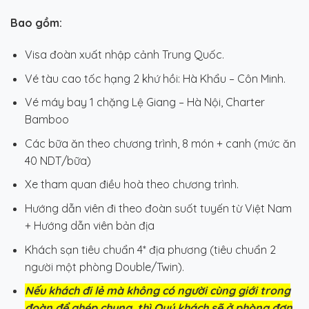
Bao gồm:
Visa đoàn xuất nhập cảnh Trung Quốc.
Vé tàu cao tốc hạng 2 khứ hồi: Hà Khẩu – Côn Minh.
Vé máy bay 1 chặng Lệ Giang – Hà Nội, Charter
Bamboo
Các bữa ăn theo chương trình, 8 món + canh (mức ăn
40 NDT/bữa)
Xe tham quan điều hoà theo chương trình.
Hướng dẫn viên đi theo đoàn suốt tuyến từ Việt Nam
+ Hướng dẫn viên bản địa
Khách sạn tiêu chuẩn 4* địa phương (tiêu chuẩn 2
người một phòng Double/Twin).
Nếu khách đi lẻ mà không có người cùng giới trong
đoàn để ghép chung, thì Quý khách sẽ ở phòng đơn