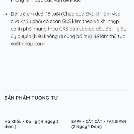
thông tin hoặc các vấn đề khác….
Đới trẻ em dưới 18 tuổi (Chưa qua SN), khi làm visa
cửa khẩu phải có scan GKS kèm theo và khi nhập
cảnh phải mang theo GKS bản sao có dấu đỏ + giấy
ủy quyền (Nếu không đi cùng bố mẹ) để làm thủ tục
xuất nhập cảnh.
SẢN PHẨM TƯƠNG TỰ
Hà Khẩu • Đại lý ( 4 ngày 3
SAPA • CÁT CÁT • FANSIPAN
đêm )
(2 Ngày 1 Đêm)