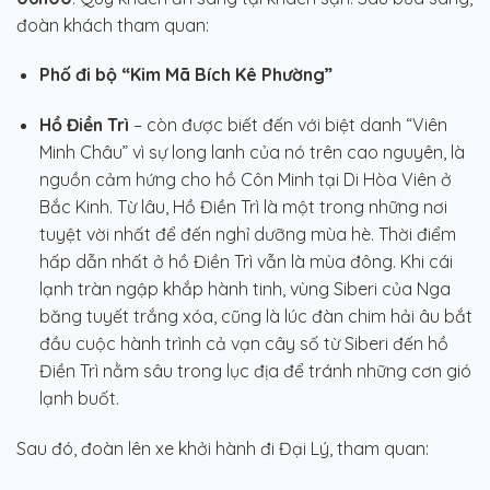
đoàn khách tham quan:
Phố đi bộ “Kim Mã Bích Kê Phường”
Hồ Điền Trì
– còn được biết đến với biệt danh “Viên
Minh Châu” vì sự long lanh của nó trên cao nguyên, là
nguồn cảm hứng cho hồ Côn Minh tại Di Hòa Viên ở
Bắc Kinh. Từ lâu, Hồ Điền Trì là một trong những nơi
tuyệt vời nhất để đến nghỉ dưỡng mùa hè. Thời điểm
hấp dẫn nhất ở hồ Điền Trì vẫn là mùa đông. Khi cái
lạnh tràn ngập khắp hành tinh, vùng Siberi của Nga
băng tuyết trắng xóa, cũng là lúc đàn chim hải âu bắt
đầu cuộc hành trình cả vạn cây số từ Siberi đến hồ
Điền Trì nằm sâu trong lục địa để tránh những cơn gió
lạnh buốt.
Sau đó, đoàn lên xe khởi hành đi Đại Lý, tham quan: