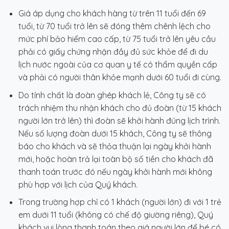
Giá áp dụng cho khách hàng từ trên 11 tuổi đến 69
tuổi, từ 70 tuổi trở lên sẽ đóng thêm chênh lệch cho
mức phí bảo hiểm cao cấp, từ 75 tuổi trở lên yêu cầu
phải có giấy chứng nhận đầy đủ sức khỏe để đi du
lịch nước ngoài của cơ quan y tế có thẩm quyền cấp
và phải có người thân khỏe mạnh dưới 60 tuổi đi cùng.
Do tính chất là đoàn ghép khách lẻ, Công ty sẽ có
trách nhiệm thu nhận khách cho đủ đoàn (từ 15 khách
người lớn trở lên) thì đoàn sẽ khởi hành đúng lịch trình.
Nếu số lượng đoàn dưới 15 khách, Công ty sẽ thông
báo cho khách và sẽ thỏa thuận lại ngày khởi hành
mới, hoặc hoàn trả lại toàn bộ số tiền cho khách đã
thanh toán trước đó nếu ngày khởi hành mới không
phù hợp với lịch của Quý khách.
Trong trường hợp chỉ có 1 khách (người lớn) đi với 1 trẻ
em dưới 11 tuổi (không có chế độ giường riêng), Quý
khách vui lòng thanh toán theo giá người lớn để bé có