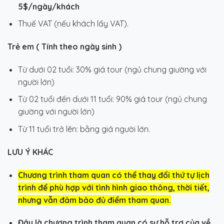
5$/ngày/khách
Thuế VAT (nếu khách lấy VAT).
Trẻ em ( Tính theo ngày sinh )
Từ dưới 02 tuổi: 30% giá tour (ngủ chung giường với
người lớn)
Từ 02 tuổi đến dưới 11 tuổi: 90% giá tour (ngủ chung
giường với người lớn)
Từ 11 tuổi trở lên: bằng giá người lớn.
LƯU Ý KHÁC
Chương trình tham quan có thể thay đổi thứ tự lịch
trình để phù hợp với tình hình giao thông, thời tiết,
nhưng vẫn đảm bảo đủ điểm tham quan.
Đây là chương trình tham quan có sự hỗ trợ của về