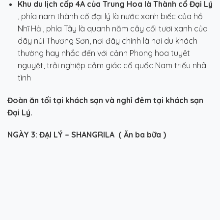
Khu du lịch cấp 4A của Trung Hoa là Thành cổ Đại Lý
, phía nam thành cổ đại lý là nước xanh biếc của hồ
Nhĩ Hải, phía Tây là quanh năm cây cối tươi xanh của
dãy núi Thương Sơn, nơi đây chính là nơi du khách
thường hay nhắc đến với cảnh Phong hoa tuyêt
nguyệt, trải nghiệp cảm giác cổ quốc Nam triếu nhã
tình
Đoàn ăn tối tại khách sạn và nghỉ đêm tại khách sạn
Đại Lý.
NGÀY 3:
ĐẠI LÝ – SHANGRILA
(
Ăn ba bữa )