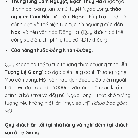
Thung lũng Lam Nguyệt,
Bạch Thủy Hà
được tạo
thành bởi băng tan từ núi tuyết Ngọc Long,
thảo
nguyên Cam Hải Tử
, thăm
Ngọc Thủy Trại
– nơi có
cảnh đẹp và thể hiện tập tục, tín ngưỡng của dân
Naxi
và nền văn hóa Đông Ba. (Quý khách có thể
dùng xe điện, chi phí tự túc 50 NDT/khách).
Cửa hàng thuốc Đồng Nhân Đường.
Quý khách có thể tự túc thưởng thức chương trình “
Ấn
Tượng Lệ Giang
” do đạo diễn lừng danh Trương Nghệ
Mưu dàn dựng. Một vở nhạc kịch được biểu diễn ngoài
trời, trên độ cao hơn 3.000m, với cảnh nền sân khấu
chính là bầu trời và dãy núi Ngọc Long…, thật khó tưởng
tượng nếu không một lần “mục sở thị”.
(chưa bao gồm
vé)
Quý khách ăn tối tại nhà hàng và nghỉ đêm tại khách
sạn ở Lệ Giang.