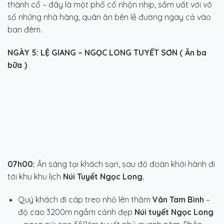
thành cổ – đây là một phố cổ nhộn nhịp, sầm uất với vô
số những nhà hàng, quán ăn bên lề đường ngay cả vào
ban đêm.
NGÀY 5: LỆ GIANG – NGỌC LONG TUYẾT SƠN ( Ăn ba
bữa )
07h00:
Ăn sáng tại khách sạn, sau đó đoàn khởi hành đi
tới khu khu lịch
Núi Tuyết Ngọc Long.
Quý khách đi cáp treo nhỏ lên thăm
Vân Tam Bình
–
độ cao 3200m ngắm cảnh đẹp
Núi tuyết Ngọc Long