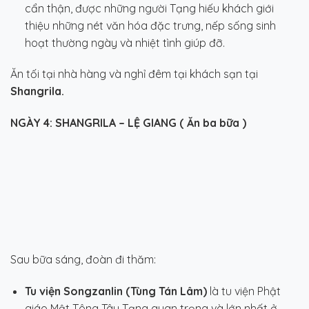
cẩn thận, được những người Tạng hiếu khách giới
thiệu những nét văn hóa đặc trưng, nếp sống sinh
hoạt thường ngày và nhiệt tình giúp đỡ.
Ăn tối tại nhà hàng và nghỉ đêm tại khách sạn tại
Shangrila.
NGÀY 4:
SHANGRILA –
LỆ GIANG
( Ăn ba bữa
)
Sau bữa sáng, đoàn đi thăm:
Tu viện Songzanlin (Tùng Tán Lâm)
là tu viện Phật
giáo Mật Tông Tây Tạng quan trọng và lớn nhất ở