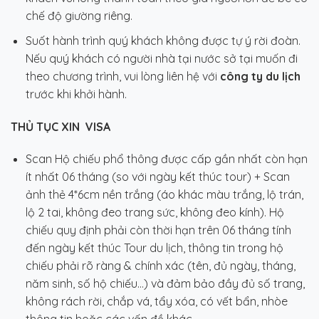
chế độ giường riêng.
Suốt hành trình quý khách không được tự ý rời đoàn.
Nếu quý khách có người nhà tại nước sở tại muốn đi
theo chương trình, vui lòng liên hệ với
công ty du lịch
trước khi khởi hành.
THỦ TỤC XIN VISA
Scan Hộ chiếu phổ thông được cấp gần nhất còn hạn
ít nhất 06 tháng (so với ngày kết thúc tour) + Scan
ảnh thẻ 4*6cm nền trắng (áo khác màu trắng, lộ trán,
lộ 2 tai, không đeo trang sức, không đeo kính). Hộ
chiếu quy định phải còn thời hạn trên 06 tháng tính
đến ngày kết thúc Tour du lịch, thông tin trong hộ
chiếu phải rõ ràng & chính xác (tên, đủ ngày, tháng,
năm sinh, số hộ chiếu…) và đảm bảo đầy đủ số trang,
không rách rời, chắp vá, tẩy xóa, có vết bẩn, nhòe