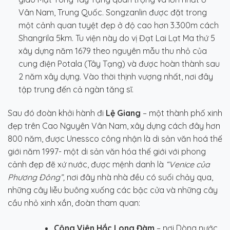
Vân Nam, Trung Quốc. Songzanlin được đặt trong
một cảnh quan tuyệt đẹp ở độ cao hơn 3.300m cách
Shangrila 5km. Tu viện này do vị Đạt Lai Lạt Ma thứ 5
xây dựng năm 1679 theo nguyên mẫu thu nhỏ của
cung điện Potala (Tây Tạng) và được hoàn thành sau
2 năm xây dựng. Vào thời thịnh vượng nhất, nơi đây
tập trung đến cả ngàn tăng sĩ.
Sau đó đoàn khởi hành đi
Lệ Giang
– một thành phố xinh
đẹp trên Cao Nguyên Vân Nam, xây dựng cách đây hơn
800 năm, được Unessco công nhận là di sản văn hoá thế
giới năm 1997- một di sản văn hóa thế giới với phong
cảnh đẹp đẽ xứ nước, được mệnh danh là
“Venice của
Phương Đông”,
nơi đây nhà nhà đều có suối chảy qua,
những cây liễu buông xuống các bậc cửa và những cây
cầu nhỏ xinh xắn, đoàn tham quan:
Công Viên Hắc Long Đàm
– nơi Dòng nước