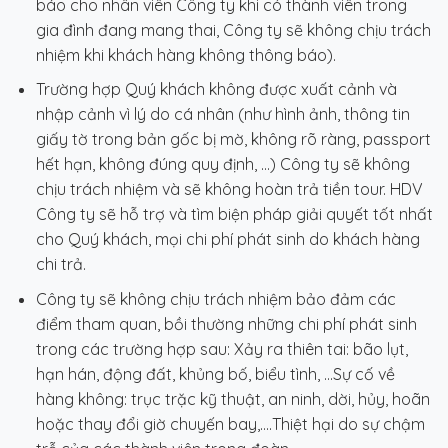
báo cho nhân viên Công ty khi có thành viên trong
gia đình đang mang thai, Công ty sẽ không chịu trách
nhiệm khi khách hàng không thông báo).
Trường hợp Quý khách không được xuất cảnh và
nhập cảnh vì lý do cá nhân (như hình ảnh, thông tin
giấy tờ trong bản gốc bị mờ, không rõ ràng, passport
hết hạn, không đúng quy định, …) Công ty sẽ không
chịu trách nhiệm và sẽ không hoàn trả tiền tour. HDV
Công ty sẽ hỗ trợ và tìm biện pháp giải quyết tốt nhất
cho Quý khách, mọi chi phí phát sinh do khách hàng
chi trả.
Công ty sẽ không chịu trách nhiệm bảo đảm các
điểm tham quan, bồi thường những chi phí phát sinh
trong các trường hợp sau: Xảy ra thiên tai: bão lụt,
hạn hán, động đất, khủng bố, biểu tình, …Sự cố về
hàng không: trục trặc kỹ thuật, an ninh, dời, hủy, hoãn
hoặc thay đổi giờ chuyến bay,….Thiệt hại do sự chậm