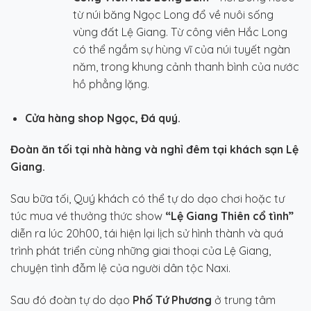
từ núi băng Ngọc Long đổ về nuôi sống
vùng đất Lệ Giang. Từ công viên Hắc Long
có thể ngắm sự hùng vĩ của núi tuyết ngàn
năm, trong khung cảnh thanh bình của nước
hồ phẳng lặng.
Cửa hàng shop Ngọc, Đá quý.
Đoàn ăn tối tại nhà hàng và nghỉ đêm tại khách sạn Lệ
Giang.
Sau bữa tối, Quý khách có thể tự do dạo chơi hoặc tư
túc mua vé thưởng thức show
“Lệ Giang Thiên cổ tình”
diễn ra lúc 20h00, tái hiện lại lịch sử hình thành và quá
trình phát triển cùng những giai thoại của Lệ Giang,
chuyện tình đẫm lệ của người dân tộc Naxi.
Sau đó đoàn tự do dạo
Phố Tứ Phương
ở trung tâm