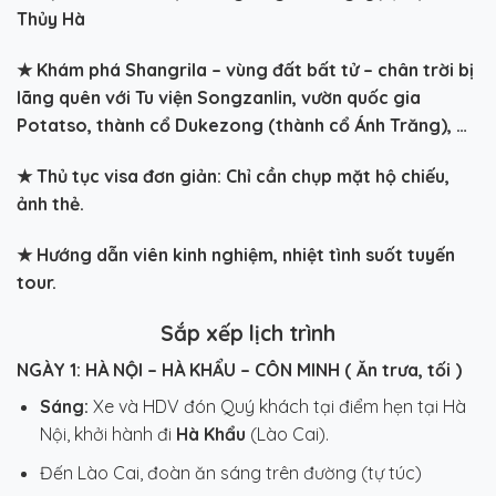
Thủy Hà
★
Khám phá Shangrila – vùng đất bất tử – chân trời bị
lãng quên với Tu viện Songzanlin, vườn quốc gia
Potatso, thành cổ Dukezong (thành cổ Ánh Trăng), …
★ Thủ tục visa đơn giản: Chỉ cần chụp mặt hộ chiếu,
ảnh thẻ.
★ Hướng dẫn viên kinh nghiệm, nhiệt tình suốt tuyến
tour.
Sắp xếp lịch trình
NGÀY 1: HÀ NỘI – HÀ KHẨU – CÔN MINH ( Ăn trưa, tối )
Sáng:
Xe và HDV đón Quý khách tại điểm hẹn tại Hà
Nội, khởi hành đi
Hà Khẩu
(Lào Cai).
Đến Lào Cai, đoàn ăn sáng trên đường (tự túc)