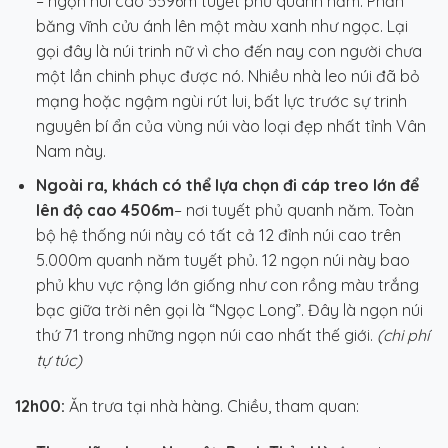
– ngọn núi cao 5596m tuyết phủ quanh năm. Phần
băng vĩnh cửu ánh lên một màu xanh như ngọc. Lại
gọi đây là núi trinh nữ vì cho đến nay con người chưa
một lần chinh phục được nó. Nhiều nhà leo núi đã bỏ
mạng hoặc ngậm ngùi rút lui, bất lực trước sự trinh
nguyên bí ẩn của vùng núi vào loại đẹp nhất tỉnh Vân
Nam này.
Ngoài ra, khách có thể lựa chọn đi cáp treo lớn để
lên độ cao 4506m
– nơi tuyết phủ quanh năm. Toàn
bộ hệ thống núi này có tất cả 12 đỉnh núi cao trên
5.000m quanh năm tuyết phủ. 12 ngọn núi này bao
phủ khu vực rộng lớn giống như con rồng màu trắng
bạc giữa trời nên gọi là “Ngọc Long”. Đây là ngọn núi
thứ 71 trong những ngọn núi cao nhất thế giới.
(chi phí
tự túc)
12h00:
Ăn trưa tại nhà hàng. Chiều, tham quan: