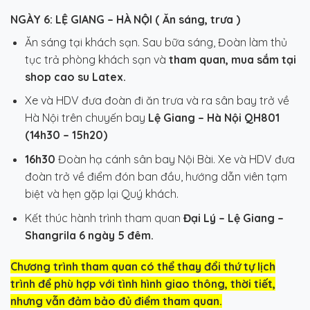
NGÀY 6: LỆ GIANG – HÀ NỘI ( Ăn sáng, trưa )
Ăn sáng tại khách sạn. Sau bữa sá
ng, Đoàn làm thủ
tục trả phòng khách sạn và
tham quan, mua sắm tại
shop cao su Latex.
Xe và HDV đưa đoàn đi ăn trưa và ra sân bay trở về
Hà Nội trên chuyến bay
Lệ Giang – Hà Nội QH801
(14h30 – 15h20)
16h30
Đoàn hạ cánh sân bay Nội Bài. Xe và HDV đưa
đoàn trở về điểm đón ban đầu, hướng dẫn viên tạm
biệt và hẹn gặp lại Quý khách.
Kết thúc hành trình tham quan
Đại Lý – Lệ Giang –
Shangrila 6 ngày 5 đêm.
Chương trình tham quan có thể thay đổi thứ tự lịch
trình để phù hợp với tình hình giao thông, thời tiết,
nhưng vẫn đảm bảo đủ điểm tham quan.