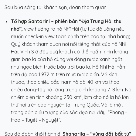
Sau bữa sáng tại khách sạn, đoàn tham quan:
Tổ hợp Santorini – phiên bản “Địa Trung Hải thu
nhỏ”,
view hướng ra hồ Nhĩ Hải (tự túc đồ uống nếu
muốn check-in view toàn cảnh trên cao tại nhà hàng)
Quý khách tham quan nơi nổi tiếng nhất của hồ Nhĩ
Hải, Vinh S ở đây quý khách có thể ngắm nhìn không
gian bao la của hồ cùng với dòng nước xanh ngắt
như ngọc bích trước bầu trời bao la. Hồ Nhĩ Hải nằm
trên độ cao 1.972 m trên mực nước biển. Về kích
thước, theo chiều bắc-nam hồ dài 40 km và theo
chiều đông-tây hồ rộng trung bình khoảng 7–8 km. Nó
chiếm diện tích khoảng 250 km², làm cho nó là hồ lớn
thứ hai trên cao nguyên tại Trung Quốc. Và là một
trong bốn biểu tượng của sắc đẹp nơi đây: “Phong –
Hoa – Tuyết – Nguyệt”.
Sau đó đoàn khởi hành đi
Shangrila – “vùng đất bất tử”