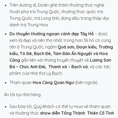
Trên đường đi, Đoàn ghé thăm thưởng thức nghệ
thuật pha trà Trung Quốc, thưởng thức quốc trà
Trung Quốc, trà Long tỉnh, đứng đầu trong thập đại
danh trà Trung Hoa.
Du thuyền thưởng ngoạn cảnh đẹp Tây Hồ
– được
xem là đẹp và nên thơ nhất trong hơn 36 hồ có cùng
tên ở Trung Quốc, ngắm
Quả sơn, Đoạn kiều, Trường
kiều, Tô Đê, Bạch Đê, Tam Đàn Ấn Nguyệt và Hoa
Cảng
gắn liền với những truyền thuyết về
Lương Sơn
Bá – Chúc Anh Đài, Thanh xà – Bạch xà
, và các tác
phẩm của nhà thơ Lý Bạch.
Tham quan
Hoa Cảng Quan Ngư
(bên ngoài).
Ăn tối tại nhà hàng.
Sau bữa tối, Quý khách có thể tự mua vé tham quan
và thưởng thức
show diễn Tống Thành
Thiên Cổ Tình