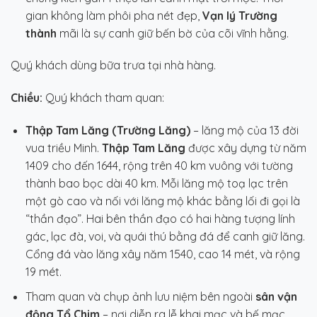
gian không làm phôi pha nét đẹp,
Vạn lý Trường
thành
mãi là sự canh giữ bến bờ của cõi vĩnh hằng.
Quý khách dùng bữa trưa tại nhà hàng.
Chiều:
Quý khách tham quan:
Thập Tam Lăng (Trường Lăng)
– lăng mộ của 13 đời
vua triều Minh.
Thập Tam Lăng
được xây dựng từ năm
1409 cho đến 1644, rộng trên 40 km vuông với tường
thành bao bọc dài 40 km. Mỗi lăng mộ toạ lạc trên
một gò cao và nối với lăng mộ khác bằng lối đi gọi là
“thần đạo”. Hai bên thần đạo có hai hàng tượng lính
gác, lạc đà, voi, và quái thú bằng đá để canh giữ lăng.
Cổng đá vào lăng xây năm 1540, cao 14 mét, và rộng
19 mét.
Tham quan và chụp ảnh lưu niệm bên ngoài
sân vận
động Tổ Chim
– nơi diễn ra lễ khai mạc và bế mạc