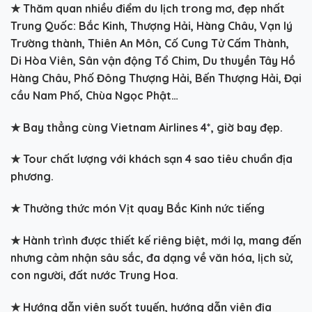
★
Thăm quan nhiều điểm du lịch trong mơ, đẹp nhất
Trung Quốc: Bắc Kinh, Thượng Hải, Hàng Châu, Vạn lý
Trường thành, Thiên An Môn, Cố Cung Tử Cấm Thành,
Di Hòa Viên, Sân vận động Tổ Chim, Du thuyền Tây Hồ
Hàng Châu, Phố Đông Thượng Hải, Bến Thượng Hải, Đại
cầu Nam Phố, Chùa Ngọc Phật…
★
Bay thẳng cùng Vietnam Airlines 4*, giờ bay đẹp.
★
Tour chất lượng với khách sạn 4 sao tiêu chuẩn địa
phương.
★
Thưởng thức món Vịt quay Bắc Kinh nức tiếng
★
Hành trình được thiết kế riêng biệt, mới lạ, mang đến
nhưng cảm nhận sâu sắc, đa dạng về văn hóa, lịch sử,
con người, đất nước Trung Hoa.
★
Hướng dẫn viên suốt tuyến, hướng dẫn viên địa