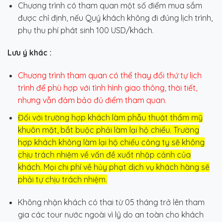
Chương trình có tham quan một số điểm mua sắm
được chỉ định, nếu Quý khách không đi đúng lịch trình,
phụ thu phí phát sinh 100 USD/khách.
Lưu ý khác :
Chương trình tham quan có thể thay đổi thứ tự lịch
trình để phù hợp với tình hình giao thông, thời tiết,
nhưng vẫn đảm bảo đủ điểm tham quan.
Đối với trường hợp khách làm phẫu thuật thẩm mỹ
khuôn mặt, bắt buộc phải làm lại hộ chiếu. Trường
hợp khách không làm lại hộ chiếu công ty sẽ không
chịu trách nhiệm về vấn đề xuất nhập cảnh của
khách. Mọi chi phí về hủy phạt dịch vụ khách hàng sẽ
phải tự chịu trách nhiệm.
Không nhận khách có thai từ 05 tháng trở lên tham
gia các tour nước ngoài vì lý do an toàn cho khách