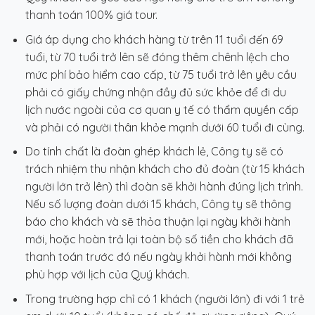
thanh toán 100% giá tour.
Giá áp dụng cho khách hàng từ trên 11 tuổi đến 69
tuổi, từ 70 tuổi trở lên sẽ đóng thêm chênh lệch cho
mức phí bảo hiểm cao cấp, từ 75 tuổi trở lên yêu cầu
phải có giấy chứng nhận đầy đủ sức khỏe để đi du
lịch nước ngoài của cơ quan y tế có thẩm quyền cấp
và phải có người thân khỏe mạnh dưới 60 tuổi đi cùng.
Do tính chất là đoàn ghép khách lẻ, Công ty sẽ có
trách nhiệm thu nhận khách cho đủ đoàn (từ 15 khách
người lớn trở lên) thì đoàn sẽ khởi hành đúng lịch trình.
Nếu số lượng đoàn dưới 15 khách, Công ty sẽ thông
báo cho khách và sẽ thỏa thuận lại ngày khởi hành
mới, hoặc hoàn trả lại toàn bộ số tiền cho khách đã
thanh toán trước đó nếu ngày khởi hành mới không
phù hợp với lịch của Quý khách.
Trong trường hợp chỉ có 1 khách (người lớn) đi với 1 trẻ