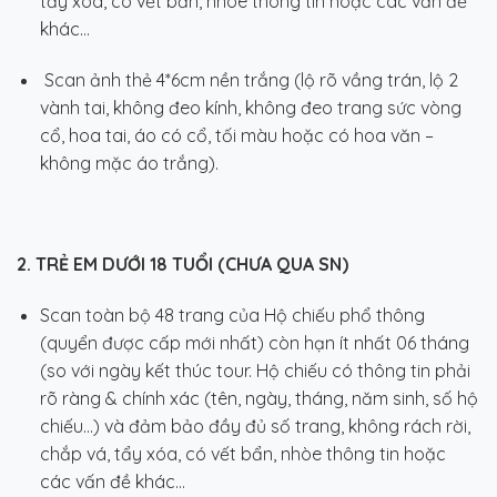
tẩy xóa, có vết bẩn, nhòe thông tin hoặc các vấn đề
khác…
Scan ảnh thẻ 4*6cm nền trắng (lộ rõ vầng trán, lộ 2
vành tai, không đeo kính, không đeo trang sức vòng
cổ, hoa tai, áo có cổ, tối màu hoặc có hoa văn –
không mặc áo trắng).
2. TRẺ EM DƯỚI 18 TUỔI (CHƯA QUA SN)
Scan toàn bộ 48 trang của Hộ chiếu phổ thông
(quyển được cấp mới nhất) còn hạn ít nhất 06 tháng
(so với ngày kết thúc tour. Hộ chiếu có thông tin phải
rõ ràng & chính xác (tên, ngày, tháng, năm sinh, số hộ
chiếu…) và đảm bảo đầy đủ số trang, không rách rời,
chắp vá, tẩy xóa, có vết bẩn, nhòe thông tin hoặc
các vấn đề khác…