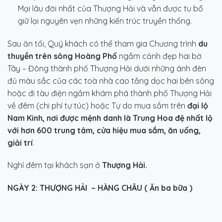
Mại lâu đời nhất của Thượng Hải và vẫn được tu bổ
giữ lại nguyên vẹn những kiến trúc truyền thống.
Sau ăn tối, Quý khách có thể tham gia Chương trình
du
thuyền trên sông Hoàng Phố
ngắm cảnh đẹp hai bờ
Tây – Đông thành phố Thượng Hải dưới những ánh đèn
đủ màu sắc của các toà nhà cao tầng dọc hai bên sông
hoặc đi tàu điện ngầm khám phá thành phố Thượng Hải
về đêm (chi phí tự túc) hoặc Tự do mua sắm trên
đại lộ
Nam Kinh, nơi được mệnh danh là Trung Hoa đệ nhất lộ
với hơn 600 trung tâm, cửa hiệu mua sắm, ăn uống,
giải trí
.
Nghỉ đêm tại khách sạn ở
Thượng Hải.
NGÀY 2:
THƯỢNG HẢI – HÀNG CHÂU
( Ăn ba bữa )