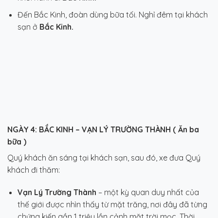
Đến Bắc Kinh, đoàn dùng bữa tối. Nghỉ đêm tại khách
sạn ở
Bắc Kinh.
NGÀY 4:
BẮC KINH – VẠN LÝ TRƯỜNG THÀNH ( Ăn ba
bữa )
Quý khách ăn sáng tại khách sạn, sau đó, xe đưa Quý
khách đi thăm:
Vạn Lý Trường Thành
– một kỳ quan duy nhất của
thế giới được nhìn thấy từ mặt trăng, nơi đây đã từng
chứng kiến gần 1 triệu lần cảnh mặt trời mọc. Thời