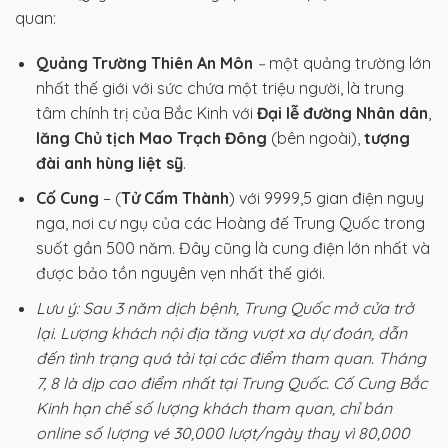
quan:
Quảng Trường Thiên An Môn
–
một quảng trường lớn
nhất thế giới với sức chứa một triệu người, là trung
tâm chính trị của Bắc Kinh với
Đại lễ đường Nhân dân
,
lăng Chủ tịch Mao Trạch Đông
(bên ngoài),
tượng
đài anh hùng liệt sỹ
.
Cố Cung
– (
Tử Cấm Thành
) với 9999,5 gian điện nguy
nga, nơi cư ngụ của các Hoàng đế Trung Quốc trong
suốt gần 500 năm. Đây cũng là cung điện lớn nhất và
được bảo tồn nguyên vẹn nhất thế giới.
Lưu ý:
Sau 3 năm dịch bệnh, Trung Quốc mở cửa trở
lại. Lượng khách nội địa tăng vượt xa dự đoán, dẫn
đến tình trạng quá tải tại các điểm tham quan. Tháng
7, 8 là dịp cao điểm nhất tại Trung Quốc. Cố Cung Bắc
Kinh hạn chế số lượng khách tham quan, chỉ bán
online số lượng vé 30,000 lượt/ngày thay vì 80,000