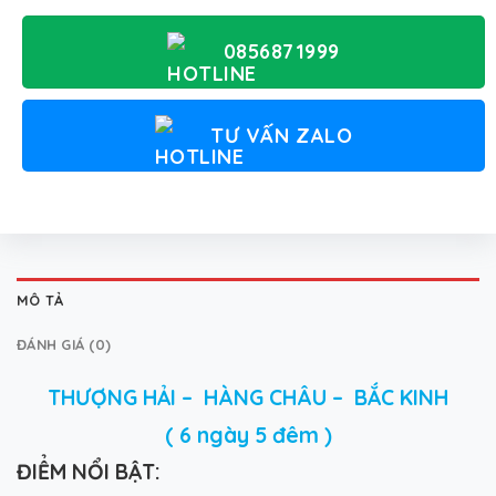
0856871999
TƯ VẤN ZALO
MÔ TẢ
ĐÁNH GIÁ (0)
THƯỢNG HẢI – HÀNG CHÂU – BẮC KINH
( 6 ngày 5 đêm )
Đ
IỂM NỔI BẬT: