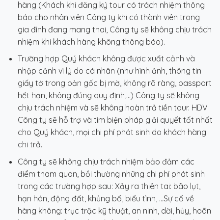
hàng (Khách khi đăng ký tour có trách nhiệm thông
báo cho nhân viên Công ty khi có thành viên trong
gia đình đang mang thai, Công ty sẽ không chịu trách
nhiệm khi khách hàng không thông báo).
Trường hợp Quý khách không được xuất cảnh và
nhập cảnh vì lý do cá nhân (như hình ảnh, thông tin
giấy tờ trong bản gốc bị mờ, không rõ ràng, passport
hết hạn, không đúng quy định,…) Công ty sẽ không
chịu trách nhiệm và sẽ không hoàn trả tiền tour. HDV
Công ty sẽ hỗ trợ và tìm biện pháp giải quyết tốt nhất
cho Quý khách, mọi chi phí phát sinh do khách hàng
chi trả.
Công ty sẽ không chịu trách nhiệm bảo đảm các
điểm tham quan, bồi thường những chi phí phát sinh
trong các trường hợp sau: Xảy ra thiên tai: bão lụt,
hạn hán, động đất, khủng bố, biểu tình, …Sự cố về
hàng không: trục trặc kỹ thuật, an ninh, dời, hủy, hoãn