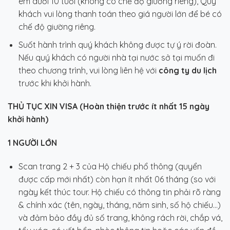
em dưới 10 tuổi (không có chế độ giường riêng), Quý
khách vui lòng thanh toán theo giá người lớn để bé có
chế độ giường riêng.
Suốt hành trình quý khách không được tự ý rời đoàn.
Nếu quý khách có người nhà tại nước sở tại muốn đi
theo chương trình, vui lòng liên hệ với
công ty du lịch
trước khi khởi hành.
THỦ TỤC XIN VISA (Hoàn thiện trước ít nhất 15 ngày
khởi hành)
1 NGƯỜI LỚN
Scan trang 2 + 3 của Hộ chiếu phổ thông (quyển
được cấp mới nhất) còn hạn ít nhất 06 tháng (so với
ngày kết thúc tour. Hộ chiếu có thông tin phải rõ ràng
& chính xác (tên, ngày, tháng, năm sinh, số hộ chiếu…)
và đảm bảo đầy đủ số trang, không rách rời, chắp vá,