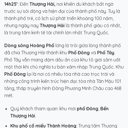
14h25’
: Đến
Thượng Hải,
nơi khiến du khách bất ngờ
trước sự sôi động và hiện đại của thành phố này. Tuy là
thành phố trẻ, có lịch sử phát triển khoảng 100 năm,
nhưng ngày nay
Thượng Hải
là thành phố giàu có nhất,
là trung tâm kinh tế tài chính lớn nhất Trung Quốc.
Dòng sông Hoàng Phố
lững lờ trôi giữa lòng thành phố
đã chia Thượng Hải thành khu
Phố Đông
và
Phố Tây
.
Phố Tây vẫn mang đậm dấu ấn của khu tô giới sầm uất
một thời khi chủ nghĩa tư bản xâm nhập Trung Quốc. Khu
Phố Đông
lại là nơi có nhiều tòa nhà cao trọc trời và
những công trình kiến trúc hiện đại: tòa nhà Tân Mậu 101
tầng, tháp truyền hình Đông Phương Minh Châu cao 468
mét.
Quý khách tham quan: khu mới
phố Đông
,
Bến
Thượng Hải
.
Khu phố cổ miếu Thành Hoàng
: Trung tâm Thương