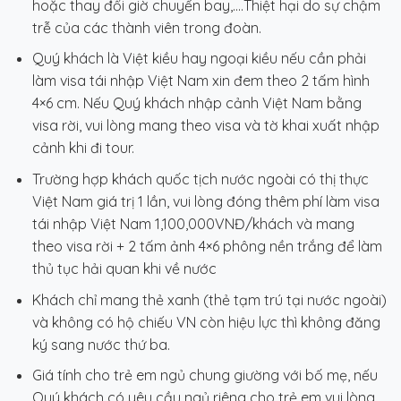
hoặc thay đổi giờ chuyến bay,….Thiệt hại do sự chậm
trễ của các thành viên trong đoàn.
Quý khách là Việt kiều hay ngoại kiều nếu cần phải
làm visa tái nhập Việt Nam xin đem theo 2 tấm hình
4×6 cm. Nếu Quý khách nhập cảnh Việt Nam bằng
visa rời, vui lòng mang theo visa và tờ khai xuất nhập
cảnh khi đi tour.
Trường hợp khách quốc tịch nước ngoài có thị thực
Việt Nam giá trị 1 lần, vui lòng đóng thêm phí làm visa
tái nhập Việt Nam 1,100,000VNĐ/khách và mang
theo visa rời + 2 tấm ảnh 4×6 phông nền trắng để làm
thủ tục hải quan khi về nước
Khách chỉ mang thẻ xanh (thẻ tạm trú tại nước ngoài)
và không có hộ chiếu VN còn hiệu lực thì không đăng
ký sang nước thứ ba.
Giá tính cho trẻ em ngủ chung giường với bố mẹ, nếu
Quý khách có yêu cầu ngủ riêng cho trẻ em vui lòng