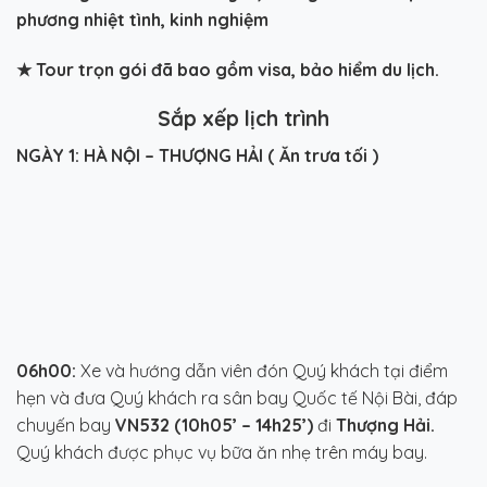
phương nhiệt tình, kinh nghiệm
★
Tour trọn gói đã bao gồm visa, bảo hiểm du lịch.
Sắp xếp lịch trình
NGÀY 1: HÀ NỘI – THƯỢNG HẢI ( Ăn trưa tối )
06h00:
Xe và hướng dẫn viên đón Quý khách tại điểm
hẹn và đưa Quý khách ra sân bay Quốc tế Nội Bài,
đáp
chuyến bay
VN532 (10h05’ – 14h25’)
đi
Thượng Hải.
Quý khách được phục vụ bữa ăn nhẹ trên máy bay.