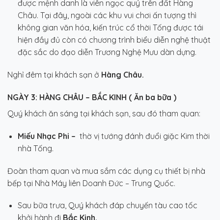
được mệnh danh là viên ngọc quý trên đất Hàng
Châu. Tại đây, ngoài các khu vui chơi ấn tượng thì
không gian văn hóa, kiến trúc cổ thời Tống được tái
hiện đầy đủ còn có chương trình biểu diễn nghệ thuật
đặc sắc do đạo diễn Trương Nghệ Mưu dàn dựng.
Nghỉ đêm tại khách sạn ở
Hàng Châu.
NGÀY 3:
HÀNG CHÂU – BẮC KINH ( Ăn ba bữa )
Quý khách ăn sáng tại khách sạn, sau đó tham quan:
Miếu Nhạc Phi –
thờ vị tướng đánh đuổi giặc Kim thời
nhà Tống.
Đoàn tham quan và mua sắm các dụng cụ thiết bị nhà
bếp tại Nhà Máy liên Doanh Đức – Trung Quốc.
Sau bữa trưa, Quý khách đáp chuyến tàu cao tốc
khởi hành đi
Bắc Kinh.