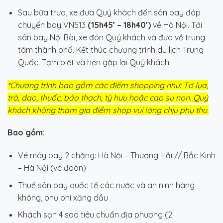
Sau bữa trưa, xe đưa Quý khách đến sân bay đáp
chuyến bay VN513
(15h45’ – 18h40’)
về Hà Nội. Tới
sân bay Nội Bài, xe đón Quý khách và đưa về trung
tâm thành phố. Kết thúc chương trình du lịch Trung
Quốc. Tạm biệt và hẹn gặp lại Quý khách.
*Chương trình bao gồm các điểm shopping như: Tơ lụa,
trà, dao, thuốc, bảo thạch, tỳ hưu hoặc cao su non. Quý
khách không tham gia điểm shop vui lòng chịu phụ thu.
Bao gồm:
Vé máy bay 2 chặng: Hà Nội – Thượng Hải // Bắc Kinh
– Hà Nội (vé đoàn)
Thuế sân bay quốc tế các nước và an ninh hàng
không, phụ phí xăng dầu
Khách sạn 4 sao tiêu chuẩn địa phương (2