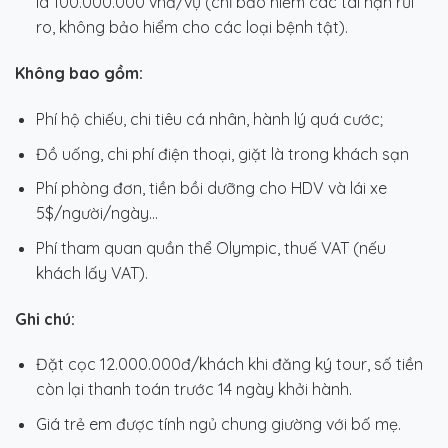
là 100.000.000 vnđ/vụ (chỉ bảo hiểm các tai nạn rủi
ro, không bảo hiểm cho các loại bệnh tật).
Không bao gồm:
Phí hộ chiếu, chi tiêu cá nhân, hành lý quá cước;
Đồ uống, chi phí điện thoại, giặt là trong khách sạn
Phí phòng đơn, tiền bồi dưỡng cho HDV và lái xe
5$/người/ngày…
Phí tham quan quần thể Olympic, thuế VAT (nếu
khách lấy VAT).
Ghi chú:
Đặt cọc 12.000.000đ/khách khi đăng ký tour, số tiền
còn lại thanh toán trước 14 ngày khởi hành.
Giá trẻ em được tính ngủ chung giường với bố mẹ.