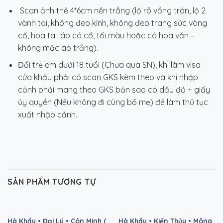
Scan ảnh thẻ 4*6cm nền trắng (lộ rõ vầng trán, lộ 2
vành tai, không đeo kính, không đeo trang sức vòng
cổ, hoa tai, áo có cổ, tối màu hoặc có hoa văn –
không mặc áo trắng).
Đối trẻ em dưới 18 tuổi (Chưa qua SN), khi làm visa
cửa khẩu phải có scan GKS kèm theo và khi nhập
cảnh phải mang theo GKS bản sao có dấu đỏ + giấy
ủy quyền (Nếu không đi cùng bố mẹ) để làm thủ tục
xuất nhập cảnh.
SẢN PHẨM TƯƠNG TỰ
Hà Khẩu • Đại Lý • Côn Minh (
Hà Khẩu • Kiến Thủy • Mông