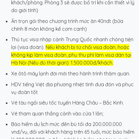
khách/phòng.
Phòng 3 sẽ được bố trí khi cần thiết vì lý
do giới tính
)
Ăn trọn gói theo chương trình mức ăn 40ndt (bữa
chính 8 món không kể cơm canh)
Thủ tục visa nhập cảnh Trung Quốc nhanh chóng tiện
lợi (visa đoàn).
Nếu khách bị từ chối visa đoàn, hoặc
không kịp làm visa đoàn, phụ thu phí làm visa dán tại
Hà Nội (Nếu đủ thời gian): 1.500.000đ/khách.
Xe ôtô máy lạnh đời mới theo hành trình thăm quan.
HDV tiếng Việt địa phương nhiệt tình đưa đón và phục
vụ đoàn tốt
Vé tàu ngồi siêu tốc tuyến Hàng Châu – Bắc Kinh.
Vé tham quan thắng cảnh vào cửa 1 lần;
Bảo hiểm du lịch mức đền bù tối đa 200.000.000
vnđ/vụ, đối với khách hàng trên 65 tuổi, mức bảo hiểm