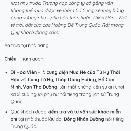
lượt như trước. Trường hợp công ty cố gắng vẫn
không thể mua được vé thăm Cố Cung, sẽ thay bằng
Cung vương phủ – phủ hòa thân hoặc Thiên Đàn – Nơi
tế trời, đất của các Hoàng Đế Trung Quốc. Rất mong
Quý khách thông cảm!
Ăn trưa tại nhà hàng.
Chiều:
Tham quan:
Di Hoà Viên
– là
cung điện Mùa Hè của Từ Hy Thái
Hậu
với
Cung Từ Hy, Tháp Dâng Hương, Hồ Côn
Minh, Vạn Thọ Đường
, tận mắt chứng kiến sự ăn chơi
xa xỉ cuả người phụ nữ nổi tiếng trong lịch sử Trung
Quốc.
Quý khách được
kiểm tra và tư vấn sức khỏe miễn
phí
tại nhà thuốc lâu đời
Đồng Nhân Đường
nổi tiếng
Trung Quốc.